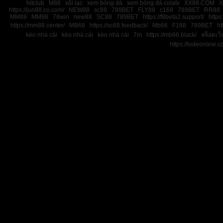
hitclub
M88
xôi lạc
xem bóng đá
xem bóng đá colatv
XX88.COM
X
https://jun88.co.com/
NEW88
sc88
789BET
FLY88
c168
789BET
RR88
MM88
MM88
78win
new88
SC88
789BET
https://f8beta2.support/
https:
https://mm88.center/
MB66
https://sc88.feedback/
Mb66
F168
789BET
ht
kèo nhà cái
kèo nhà cái
kèo nhà cái
7m
https://mb66.black/
สล็อตเว
https://lodeonline.c