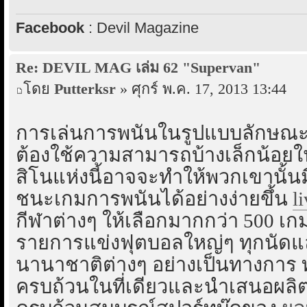
Facebook
: Devil Magazine
Re: DEVIL MAG เล่ม 62 "Supervan"
โดย
Putterksr
» ศุกร์ พ.ค. 17, 2013 13:44
การเล่นการพนันในรูปแบบลักษณะน
ต้องใช้ความสามารถบ้างเล็กน้อย
สิโนแห่งนี้อาจจะทำให้พวกเขานั้
ชนะเกมการพนันได้อย่างง่ายขึ้น
l
กีฬาต่างๆ ให้เลือกมากกว่า 500 เก
รายการแข่งฟุตบอลใหญ่ๆ ทุกนัด
นานาชาติต่างๆ อย่างเป็นทางการ 
ครบถ้วนในที่เดียวและนำเสนอผลิต