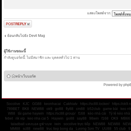
แสดงโพสต์จาก:
ตอบกระทู้
ย้อนกลับไปยัง Devil Mag
ผู้ใช้งานขณะนี้
่กำลังดูบอร์ดนี้: ไม่มีสมาชิก และ บุคคลทั่วไป 1 ท่าน
หน้าเว็บบอร์ด
Powered by
php
Socolive
KJC
GG88
keonhacai
Cakhiatv
https://sc88.locker/
https://ok9.n
789BET
BK8
NEW88
ok9
go88
fly88
cm88
b52club
game bài
keo nh
W88
tải game haywin
https://sc88.group/
f168
kèo nhà cái
Tỷ lệ kèo nhà 
febet
rik vip
keo nha cai 5
Haywin
go88
say88
98win
f168
OK9
MB66
taladball แทงบอล ยูฟ่าเบท
iwin
socolive trực tiếp
NEW88
NEW88
NEW
MM88
sc88
new88
truc tiep bong da
Lương Sơn TV
UU88
55 club
9