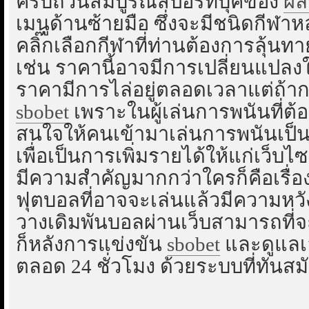
ครบถ้วนสมบูรณ์สปอร์ทบุ๊คของ
ผล
เมนูด้านซ้ายมือ ซึ่งจะมีชนิดกีฬา
คลิ๊กเลือกกีฬาที่ท่านต้องการลุ้
เช่น ราคานี้อาจมีการเปลี่ยนแปล
ราคามีการไล่อยู่ตลอดเวลาแต่ถ้ากดเ
sbobet
เพราะในผู้เล่นการพนันที่ต้
สนใจให้คนเข้ามาเล่นการพนันเป็
เพื่อเป็นการเพิ่มรายได้ให้แก่เว็บไซต
มีความสำคัญมากกว่าใครก็คือเรื่
ฟุตบอลที่อาจจะเล่นแล้วมีความหวัง
วางเดิมพันบอลผ่านเว็บสามารถที่
ก็หลังการแข่งขัน
sbobet
และดูแลเ
ตลอด 24 ชั่วโมง ด้วยระบบที่ทันสมัย