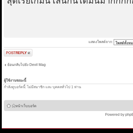
สุดเรยเกมนี้ เล่นกันได้มันมากกกก
สล็อตออนไลน์
แสดงโพสต์จาก:
ตอบกระทู้
ย้อนกลับไปยัง Devil Mag
ผู้ใช้งานขณะนี้
่กำลังดูบอร์ดนี้: ไม่มีสมาชิก และ บุคคลทั่วไป 1 ท่าน
หน้าเว็บบอร์ด
Powered by
php