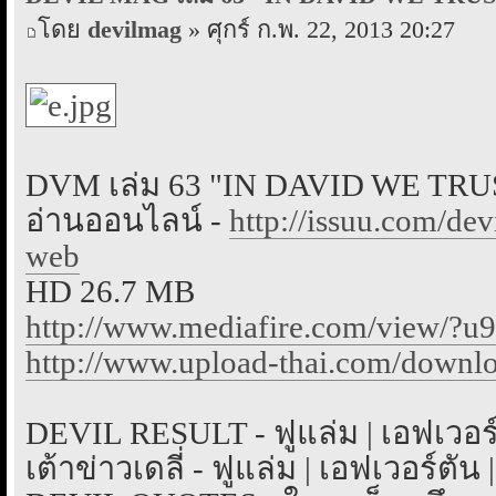
โดย
devilmag
» ศุกร์ ก.พ. 22, 2013 20:27
DVM เล่ม 63 "IN DAVID WE TRU
อ่านออนไลน์ -
http://issuu.com/de
web
HD 26.7 MB
http://www.mediafire.com/view/?u
http://www.upload-thai.com/downlo
DEVIL RESULT - ฟูแล่ม | เอฟเวอร์ตั
เต้าข่าวเดลี่ - ฟูแล่ม | เอฟเวอร์ตัน |