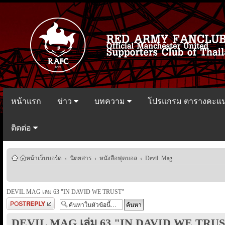
หน้าแรก
ข่าว
บทความ
โปรแกรม ตารางคะแ
ติดต่อ
หน้าเว็บบอร์ด
‹
นิตยสาร
‹
หนังสือฟุตบอล
‹
Devil Mag
DEVIL MAG เล่ม 63 "IN DAVID WE TRUST"
ตอบกระทู้
DEVIL MAG เล่ม 63 "IN DAVID WE TRU