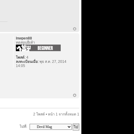
lnwpen88
ทดสอบฝีเท้า
โพสต์:
4
ลงทะเบียนเมื่อ:
พุธ ส.ค. 27, 2014
14:05
2 โพสต์ • หน้า
1
จากทั้งหมด
1
ไปที่: