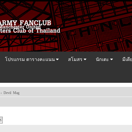
โปรแกรม ตารางคะแนน
สโมสร
นักเตะ
มีเดี
‹
Devil Mag