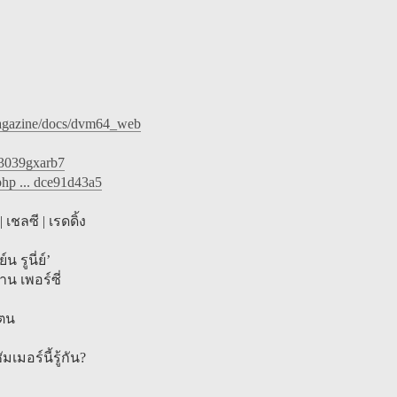
lmagazine/docs/dvm64_web
j3039gxarb7
hp ... dce91d43a5
เชลซี | เรดดิ้ง
รูนี่ย์’
น เพอร์ซี่
ตน
มอร์นี้รู้กัน?