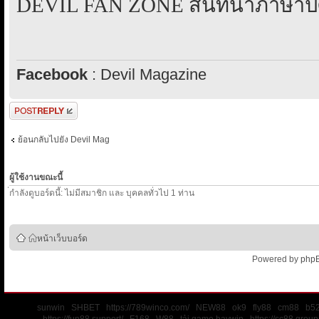
DEVIL FAN ZONE สนทนาภาษาปีศา
Facebook
: Devil Magazine
ตอบกระทู้
ย้อนกลับไปยัง Devil Mag
ผู้ใช้งานขณะนี้
่กำลังดูบอร์ดนี้: ไม่มีสมาชิก และ บุคคลทั่วไป 1 ท่าน
หน้าเว็บบอร์ด
Powered by
php
sunwin
SHBET
https://789winco.com/
NEW88
ok9
fly88
cm88
b52