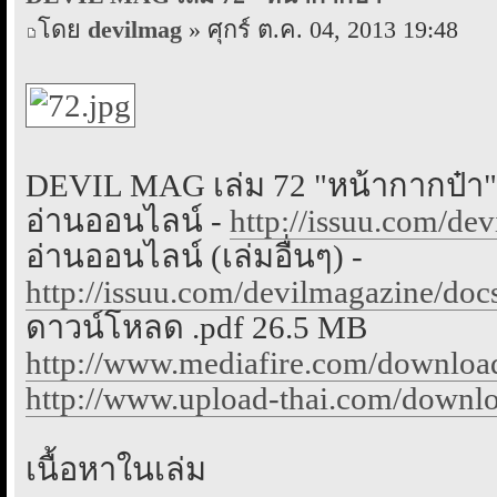
โดย
devilmag
» ศุกร์ ต.ค. 04, 2013 19:48
DEVIL MAG เล่ม 72 "หน้ากากป๋า"
อ่านออนไลน์ -
http://issuu.com/de
อ่านออนไลน์ (เล่มอื่นๆ) -
http://issuu.com/devilmagazine/doc
ดาวน์โหลด .pdf 26.5 MB
http://www.mediafire.com/download
http://www.upload-thai.com/downlo
เนื้อหาในเล่ม