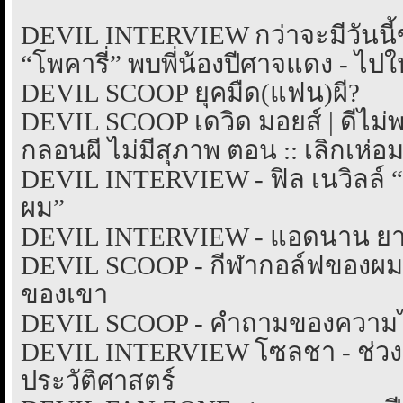
DEVIL INTERVIEW กว่าจะมีวันนี้
“โพคารี่” พบพี่น้องปีศาจแดง - ไปใ
DEVIL SCOOP ยุคมืด(แฟน)ผี?
DEVIL SCOOP เดวิด มอยส์ | ดีไม่พ
กลอนผี ไม่มีสุภาพ ตอน :: เลิกเห่อ
DEVIL INTERVIEW - ฟิล เนวิลล์ 
ผม”
DEVIL INTERVIEW - แอดนาน ยาน
DEVIL SCOOP - กีฬากอล์ฟของผม เ
ของเขา
DEVIL SCOOP - คำถามของความไว้
DEVIL INTERVIEW โซลชา - ช่วงเว
ประวัติศาสตร์