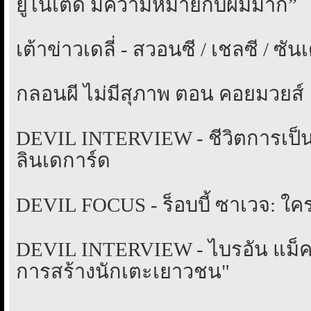
ยูไนเต็ด มีความหมายกับผมมาก”
เต้าข่าวเดลี่ - สวอนซี / เชลซี / ซั
กลอนผี ไม่มีสุภาพ ตอน คอยมวยส์
DEVIL INTERVIEW - ชีวิตการเป
ลินเดการ์ด
DEVIL FOCUS - ร็อบบี้ ซาเวจ: ใค
DEVIL INTERVIEW - ไบรอัน แม็ค
การสร้างนักเตะเยาวชน"