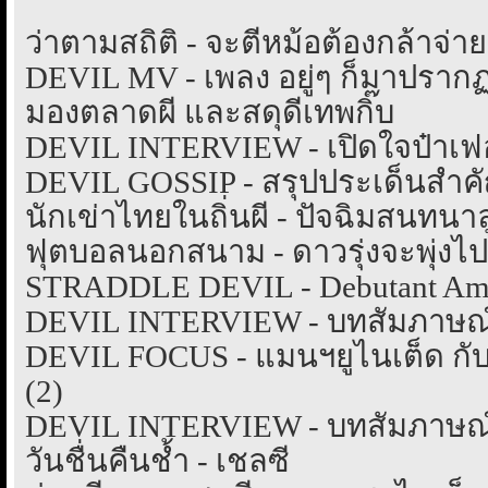
ว่าตามสถิติ - จะตีหม้อต้องกล้าจ่าย
DEVIL MV - เพลง อยู่ๆ ก็มาปรากฏต
มองตลาดผี และสดุดีเทพกิ๊บ
DEVIL INTERVIEW - เปิดใจป๋าเฟอร
DEVIL GOSSIP - สรุปประเด็นสำค
นักเข่าไทยในถิ่นผี - ปัจฉิมสนทนา
ฟุตบอลนอกสนาม - ดาวรุ่งจะพุ่งไป
STRADDLE DEVIL - Debutant Am
DEVIL INTERVIEW - บทสัมภาษณ์ 
DEVIL FOCUS - แมนฯยูไนเต็ด กับ
(2)
DEVIL INTERVIEW - บทสัมภาษณ์ 
วันชื่นคืนช้ำ - เชลซี