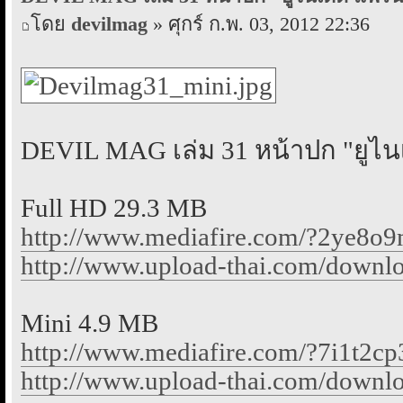
โดย
devilmag
» ศุกร์ ก.พ. 03, 2012 22:36
DEVIL MAG เล่ม 31 หน้าปก "ยูไน
Full HD 29.3 MB
http://www.mediafire.com/?2ye8o
http://www.upload-thai.com/downlo
Mini 4.9 MB
http://www.mediafire.com/?7i1t2c
http://www.upload-thai.com/downlo