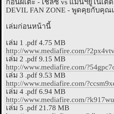
ก่อนผีเตะ - เชลซี vs แมนฯยูไนเต็ด
DEVIL FAN ZONE - พูดคุยกับคุ
เล่มก่อนหน้านี้
เล่ม 1 .pdf 4.75 MB
http://www.mediafire.com/?2px4vt
เล่ม 2 .pdf 9.15 MB
http://www.mediafire.com/?54gpc
เล่ม 3 .pdf 9.53 MB
http://www.mediafire.com/?ccsm9x
เล่ม 4 .pdf 6.94 MB
http://www.mediafire.com/?k917w
เล่ม 5 .pdf 21.78 MB