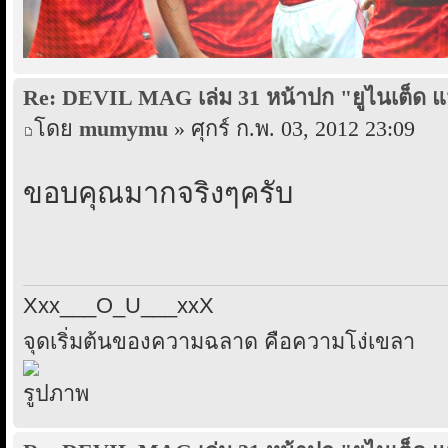
Re: DEVIL MAG เล่ม 31 หน้าปก "ยูไนเต็ด 
โดย
mumymu
» ศุกร์ ก.พ. 03, 2012 23:09
ขอบคุณมากจริงๆครับ
Xxx___O_U___xxX
จุดเริ่มต้นของความฉลาด คือความโง่เขลา