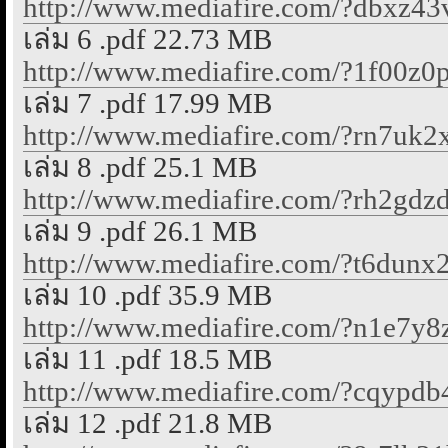
http://www.mediafire.com/?dbxz4
เล่ม 6 .pdf 22.73 MB
http://www.mediafire.com/?1f00z
เล่ม 7 .pdf 17.99 MB
http://www.mediafire.com/?rn7uk2
เล่ม 8 .pdf 25.1 MB
http://www.mediafire.com/?rh2gdz
เล่ม 9 .pdf 26.1 MB
http://www.mediafire.com/?t6dunx2
เล่ม 10 .pdf 35.9 MB
http://www.mediafire.com/?n1e7y8
เล่ม 11 .pdf 18.5 MB
http://www.mediafire.com/?cqypd
เล่ม 12 .pdf 21.8 MB