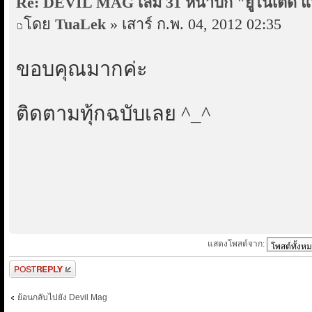
Re: DEVIL MAG เล่ม 31 หน้าปก "ยูไนเต็ด 
โดย
TuaLek
» เสาร์ ก.พ. 04, 2012 02:35
ขอบคุณมากค่ะ
ติดตามทุ้กฉบับเลย ^_^
แสดงโพสต์จาก:
ตอบกระทู้
ย้อนกลับไปยัง Devil Mag