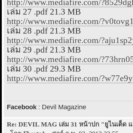
http://www.mediafire.com/?8529dg
เล่ม 27 .pdf 21.3 MB
http://www.mediafire.com/?v0tov
เล่ม 28 .pdf 21.3 MB
http://www.mediafire.com/?aju1sp2
เล่ม 29 .pdf 21.3 MB
http://www.mediafire.com/?73hrn0
เล่ม 30 .pdf 29.3 MB
http://www.mediafire.com/?w77e9
Facebook
: Devil Magazine
Re: DEVIL MAG เล่ม 31 หน้าปก "ยูไนเต็ด 