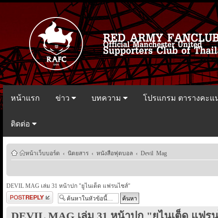
หน้าแรก
ข่าว
บทความ
โปรแกรม ตารางคะแ
ติดต่อ
หน้าเว็บบอร์ด
‹
นิตยสาร
‹
หนังสือฟุตบอล
‹
Devil Mag
DEVIL MAG เล่ม 31 หน้าปก "ยูไนเต็ด แฟรนไชส์"
ตอบกระทู้
DEVIL MAG เล่ม 31 หน้าปก "ยูไนเต็ด แฟรน