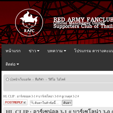
หน้าแรก
ข่าว
บทความ
โปรแกรม ตารางคะแ
ติดต่อ
หน้าเว็บบอร์ด
‹
สื่อกีฬา
‹
วีดีโอ ไฮไลท์
HL CLIP : อาร์เซน่อล 3-1 # บาร์เซโลน่า 3-0 # ยูเวนตุส 3-2 #
ตอบกระทู้
HL CLIP : อาร์เซน่อล 3-1 # บาร์เซโลน่า 3-0 #