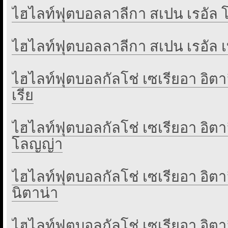
ไฮไลท์ฟุตบอลลาลีกา สเปน เรอัล โ
ไฮไลท์ฟุตบอลลาลีกา สเปน เรอัล เบ
ไฮไลท์ฟุตบอลกัลโช่ เซเรียอา อิตาล
เรีย
ไฮไลท์ฟุตบอลกัลโช่ เซเรียอา อิตาลี
โลญญ่า
ไฮไลท์ฟุตบอลกัลโช่ เซเรียอา อิตาล
นิตาน่า
ไฮไลท์ฟุตบอลกัลโช่ เซเรียอา อิตาลี