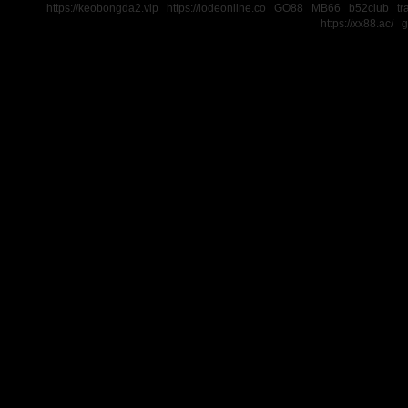
https://keobongda2.vip
https://lodeonline.co
GO88
MB66
b52club
tr
https://xx88.ac/
g