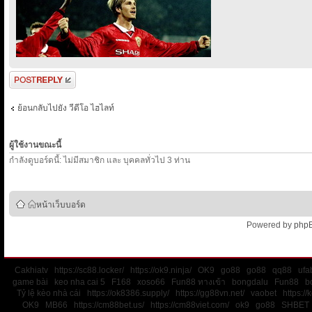
ตอบกระทู้
ย้อนกลับไปยัง วีดีโอ ไฮไลท์
ผู้ใช้งานขณะนี้
กำลังดูบอร์ดนี้: ไม่มีสมาชิก และ บุคคลทั่วไป 3 ท่าน
หน้าเว็บบอร์ด
Powered by
php
Cakhiatv
https://sc88.locker/
https://ok9.ninja/
OK9
go88
go88
qq88
ufa
game bài
keo nha cai 5
F168
xoso66
Fun88 ทางเข้า
bongdalu
Fun88
b
Tỷ lệ kèo nhà cái
https://ok8386.supply/
https://gg88vn.net/
vaobet
https:/
OK9
MB66
https://cm88bet.us/
https://cm88viet.com/
ok9
go88
SHBET