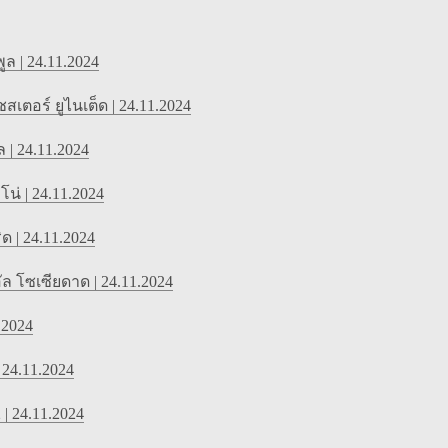
ูล | 24.11.2024
สเตอร์ ยูไนเต็ด | 24.11.2024
ล | 24.11.2024
โน่ | 24.11.2024
ด | 24.11.2024
ัล โซเซียดาด | 24.11.2024
.2024
 24.11.2024
 | 24.11.2024