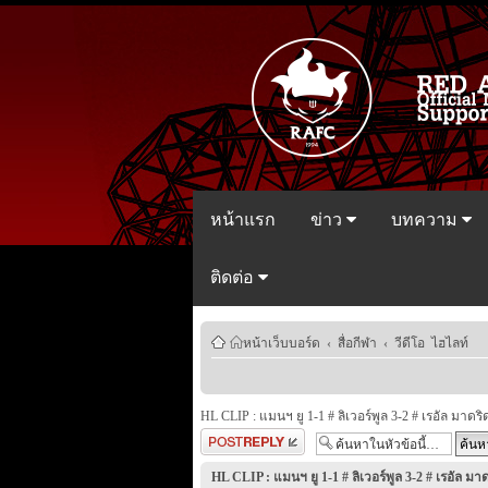
หน้าแรก
ข่าว
บทความ
ติดต่อ
หน้าเว็บบอร์ด
‹
สื่อกีฬา
‹
วีดีโอ ไฮไลท์
HL CLIP : แมนฯ ยู 1-1 # ลิเวอร์พูล 3-2 # เรอัล มาดริ
ตอบกระทู้
HL CLIP : แมนฯ ยู 1-1 # ลิเวอร์พูล 3-2 # เรอัล มาด