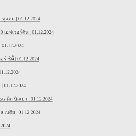
 ฟูแล่ม | 01.12.2024
0 เอฟเวอร์ตัน | 01.12.2024
| 01.12.2024
์ ซิตี้ | 01.12.2024
 01.12.2024
 | 01.12.2024
เลติก บิลเบา | 01.12.2024
ล เบติส | 01.12.2024
2.2024