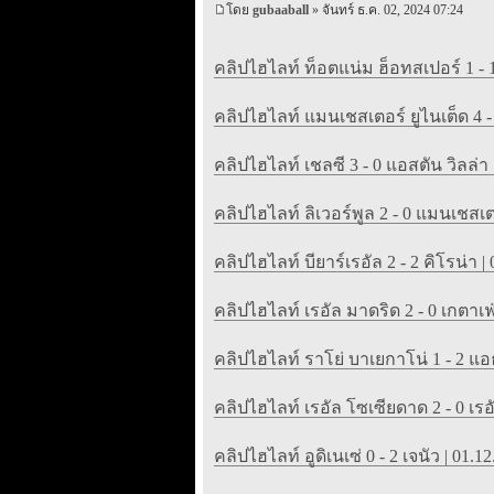
โดย
gubaaball
» จันทร์ ธ.ค. 02, 2024 07:24
คลิปไฮไลท์ ท็อตแน่ม ฮ็อทสเปอร์ 1 - 1
คลิปไฮไลท์ แมนเชสเตอร์ ยูไนเต็ด 4 - 
คลิปไฮไลท์ เชลซี 3 - 0 แอสตัน วิลล่า 
คลิปไฮไลท์ ลิเวอร์พูล 2 - 0 แมนเชสเตอร
คลิปไฮไลท์ บียาร์เรอัล 2 - 2 คิโรน่า |
คลิปไฮไลท์ เรอัล มาดริด 2 - 0 เกตาเฟ่
คลิปไฮไลท์ ราโย่ บาเยกาโน่ 1 - 2 แอธ
คลิปไฮไลท์ เรอัล โซเซียดาด 2 - 0 เรอั
คลิปไฮไลท์ อูดิเนเซ่ 0 - 2 เจนัว | 01.1