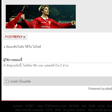
ตอบกระทู้
ย้อนกลับไปยัง วีดีโอ ไฮไลท์
ผู้ใช้งานขณะนี้
กำลังดูบอร์ดนี้: ไม่มีสมาชิก และ บุคคลทั่วไป 2 ท่าน
หน้าเว็บบอร์ด
Powered by
php
sunwin
SHBET
https://789winco.com/
NEW88
ok9
fly88
cm88
b52
https://fun88.support/
F168
W88
tải game haywin
https://sc88.group