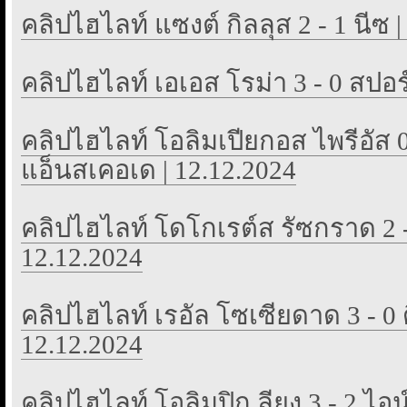
คลิปไฮไลท์ แซงต์ กิลลุส 2 - 1 นีซ 
คลิปไฮไลท์ เอเอส โรม่า 3 - 0 สปอร์
คลิปไฮไลท์ โอลิมเปียกอส ไพรีอัส 0
แอ็นสเคอเด | 12.12.2024
คลิปไฮไลท์ โดโกเรต์ส รัซกราด 2 -
12.12.2024
คลิปไฮไลท์ เรอัล โซเซียดาด 3 - 0 
12.12.2024
คลิปไฮไลท์ โอลิมปิก ลียง 3 - 2 ไอน์