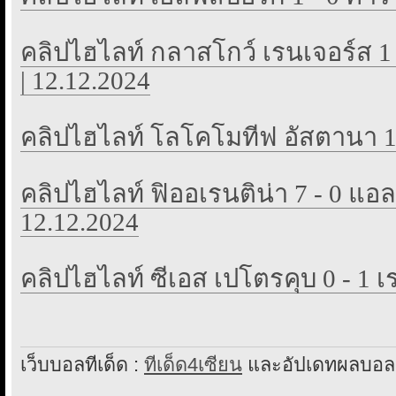
คลิปไฮไลท์ กลาสโกว์ เรนเจอร์ส 1 
| 12.12.2024
คลิปไฮไลท์ โลโคโมทีฟ อัสตานา 1 -
คลิปไฮไลท์ ฟิออเรนติน่า 7 - 0 แอล
12.12.2024
คลิปไฮไลท์ ซีเอส เปโตรคุบ 0 - 1 เร
เว็บบอลทีเด็ด :
ทีเด็ด4เซียน
และอัปเดทผลบอ