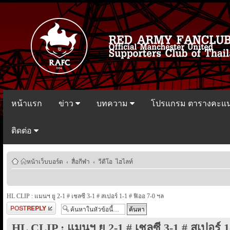
หน้าแรก
ข่าว
บทความ
โปรแกรม ตารางคะแ
ติดต่อ
หน้าเว็บบอร์ด
‹
สื่อกีฬา
‹
วีดีโอ ไฮไลท์
HL CLIP : แมนฯ ยู 2-1 # เชลซี 3-1 # สเปอร์ 1-1 # ฟิออ 7-0 ฯล
ตอบกระทู้
HL CLIP : แมนฯ ยู 2-1 # เชลซี 3-1 # สเปอร์ 1