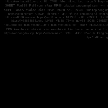
https://keonhacai95.com/
cm88
CM88
febet
rik vip
keo nha cai 5
Haywin
SHBET
Fun888
Fly88.com
สล็อต
RR88
taladball แทงบอล ยูฟ่าเบท
iwin
SHBET
ทดลองเล่นสล็อต
สล็อต
rikvip
MM88
sc88
new88
truc tiep bong d
https://xx88.center/
Sunwin
tải hitclub
M88
xôi lạc
xem bóng đá
xem bó
https://ok8386.finance/
https://jun88.co.com/
NEW88
sc88
789BET
FLY88
https://fly88888888.com/
MM88
MM88
78win
new88
SC88
789BET
https://rr88.cz/
https://xx88k1.com/
https://mm88.center/
MB66
https://sc88.f
OK9
kèo nhà cái
nhà cái uy tín
kèo nhà cái
kèo nhà cái
kèo nhà cái
7m
https://keobongda2.vip
https://lodeonline.co
GO88
MB66
b52club
trang c
https://xx88.ac/
g