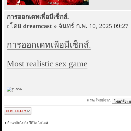
การออกเดทเพื่อมีเซ็กส์.
โดย
dreamcast
» จันทร์ ก.พ. 10, 2025 09:27
การออกเดทเพื่อมีเซ็กส์.
Most realistic sex game
แสดงโพสต์จาก:
ตอบกระทู้
ย้อนกลับไปยัง วีดีโอ ไฮไลท์