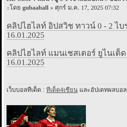
โดย
gubaaball
» ศุกร์ ม.ค. 17, 2025 07:32
คลิปไฮไลท์ อิปสวิช ทาวน์ 0 - 2 ไบร
16.01.2025
คลิปไฮไลท์ แมนเชสเตอร์ ยูไนเต็ด 
16.01.2025
เว็บบอลทีเด็ด :
ทีเด็ด4เซียน
และอัปเดทผลบอ