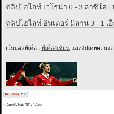
คลิปไฮไลท์ เวโรน่า 0 - 3 ลาซิโอ | 
คลิปไฮไลท์ อินเตอร์ มิลาน 3 - 1 เอ
เว็บบอลทีเด็ด :
ทีเด็ด4เซียน
และอัปเดทผลบอ
ตอบกระทู้
ย้อนกลับไปยัง วีดีโอ ไฮไลท์