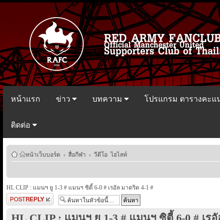
หน้าแรก
ข่าว
บทความ
โปรแกรม ตารางคะแ
ติดต่อ
หน้าเว็บบอร์ด
‹
สื่อกีฬา
‹
วีดีโอ ไฮไลท์
HL CLIP : แมนฯ ยู 1-3 # แมนฯ ซิตี้ 6-0 # เรอัล มาดริด 4-1 #
ตอบกระทู้
HL CLIP : แมนฯ ยู 1-3 # แมนฯ ซิตี้ 6-0 # เรอั