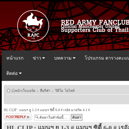
หน้าแรก
ข่าว
บทความ
โปรแกรม ตารางคะแ
ติดต่อ
หน้าเว็บบอร์ด
‹
สื่อกีฬา
‹
วีดีโอ ไฮไลท์
HL CLIP : แมนฯ ยู 1-3 # แมนฯ ซิตี้ 6-0 # เรอัล มาดริด 4-1 #
ตอบกระทู้
HL CLIP : แมนฯ ยู 1-3 # แมนฯ ซิตี้ 6-0 # เรอั