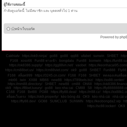
ผู้ใช้งานขณะนี้
่กำลังดูบอร์ดนี้: ไม่มีสมาชิก และ บุคคลทั่วไป 1 ท่าน
หน้าเว็บบอร์ด
Powered by
php
Cakhiatv
https://ok9.ninja/
go88
go88
qq88
ufabet
sunwin
SHBET
http
F168
xoso66
Fun88 ทางเข้า
bongdalu
Fun88
bomwin
https://fun88.su
https://ok8386.supply/
https://gg88vn.net/
vaobet
https://keonhacai95.com/
https://cm88bet.us/
https://cm88viet.com/
ok9
go88
SHBET
Fun888
Fly88
F168
สล็อต999
https://3245.cn.com/
F168
F168
SHBET
ทดลองเล่นสล็อต
mb66
iwin
XX88
MB66
new88
https://789bets.biz/
https://xx88.center/
https://mm88.directory/
SHBET
new88
cm88
ON68
https://ok8386.financ
ok9
https://f8bet.luxury/
go88
keo nha cai
CM88
S8
https://fly88888888.c
C168
F168
Bet88
PG88
https://fly88.deal/
https://rr88.cz/
https://xx88k1.
สล็อตเว็บตรง
https://ok9.property/
kèo bóng đá
OK9
kèo nhà cái
nhà cái uy
https://fly88.dev/
GO88
SUMCLUB
SUNWIN
https://keobongda2.vip
ht
https://sc88.locker/
OK9