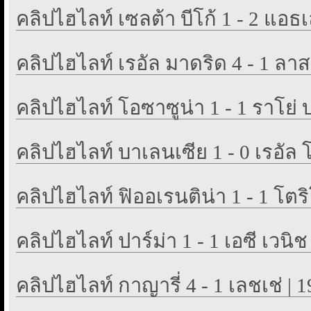
คลิปไฮไลท์ เซลต้า บีโก้ 1 - 2 แอธเ
คลิปไฮไลท์ เรอัล มาดริด 4 - 1 ลาส
คลิปไฮไลท์ โอซาซูน่า 1 - 1 ราโย่ 
คลิปไฮไลท์ บาเลนเซีย 1 - 0 เรอัล 
คลิปไฮไลท์ ฟิออเรนติน่า 1 - 1 โตริ
คลิปไฮไลท์ ปาร์ม่า 1 - 1 เอซี เวนิช
คลิปไฮไลท์ กาญารี่ 4 - 1 เลชเช่ | 