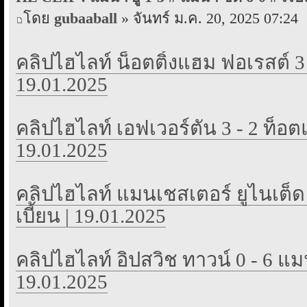
โดย
gubaaball
» จันทร์ ม.ค. 20, 2025 07:24
คลิปไฮไลท์ น็อตติ้งแฮม ฟอเรสต์ 3 
19.01.2025
คลิปไฮไลท์ เอฟเวอร์ตัน 3 - 2 ท็อต
19.01.2025
คลิปไฮไลท์ แมนเชสเตอร์ ยูไนเต็ด 
เบี้ยน | 19.01.2025
คลิปไฮไลท์ อิปสวิช ทาวน์ 0 - 6 แมน
19.01.2025