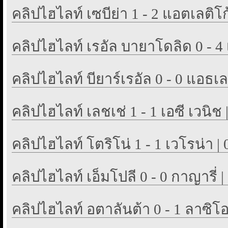
คลิปไฮไลท์ เซบีย่า 1 - 2 แอตเลติโก
คลิปไฮไลท์ เรอัล บายาโดลิด 0 - 4 
คลิปไฮไลท์ บียาร์เรอัล 0 - 0 แอธเล
คลิปไฮไลท์ เลชเช่ 1 - 1 เอซี เวนิช 
คลิปไฮไลท์ โตริโน่ 1 - 1 เวโรน่า |
คลิปไฮไลท์ เอ็มโปลี 0 - 0 กาญารี่ |
คลิปไฮไลท์ อตาลันต้า 0 - 1 ลาซิโอ