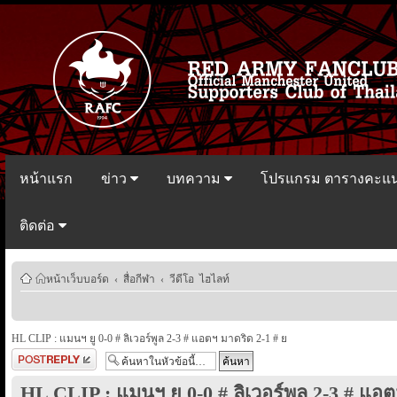
หน้าแรก
ข่าว
บทความ
โปรแกรม ตารางคะแ
ติดต่อ
หน้าเว็บบอร์ด
‹
สื่อกีฬา
‹
วีดีโอ ไฮไลท์
HL CLIP : แมนฯ ยู 0-0 # ลิเวอร์พูล 2-3 # แอตฯ มาดริด 2-1 # ย
ตอบกระทู้
HL CLIP : แมนฯ ยู 0-0 # ลิเวอร์พูล 2-3 # แอต