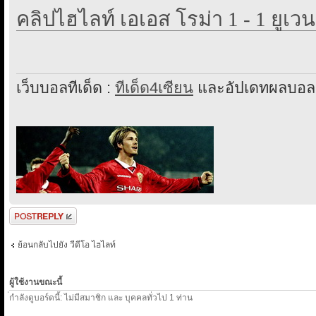
คลิปไฮไลท์ เอเอส โรม่า 1 - 1 ยูเวน
เว็บบอลทีเด็ด :
ทีเด็ด4เซียน
และอัปเดทผลบอ
ตอบกระทู้
ย้อนกลับไปยัง วีดีโอ ไฮไลท์
ผู้ใช้งานขณะนี้
่กำลังดูบอร์ดนี้: ไม่มีสมาชิก และ บุคคลทั่วไป 1 ท่าน