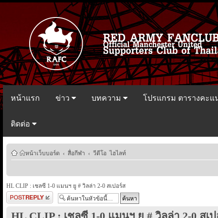
หน้าแรก
ข่าว
บทความ
โปรแกรม ตารางคะแ
ติดต่อ
หน้าเว็บบอร์ด
‹
สื่อกีฬา
‹
วีดีโอ ไฮไลท์
HL CLIP : เชลซี 1-0 แมนฯ ยู # วิลล่า 2-0 สเปอร์ส
ตอบกระทู้
HL CLIP : เชลซี 1-0 แมนฯ ยู # วิลล่า 2-0 สเป