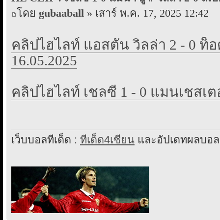
โดย
gubaaball
» เสาร์ พ.ค. 17, 2025 12:42
คลิปไฮไลท์ แอสตัน วิลล่า 2 - 0 ท็อ
16.05.2025
คลิปไฮไลท์ เชลซี 1 - 0 แมนเชสเตอร
เว็บบอลทีเด็ด :
ทีเด็ด4เซียน
และอัปเดทผลบอ