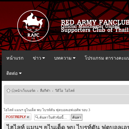
หน้าแรก
ข่าว
บทความ
โปรแกรม ตารางคะแ
ติดต่อ
หน้าเว็บบอร์ด
‹
สื่อกีฬา
‹
วีดีโอ ไฮไลท์
ไฮไลท์ แมนฯ ยูไนเต็ด พบ ไบรท์ตัน ฟุตบอลเอฟเอคัพ รอบ 3
ตอบกระทู้
ไฮไลท์ แมนฯ ยูไนเต็ด พบ ไบรท์ตัน ฟุตบอลเอ