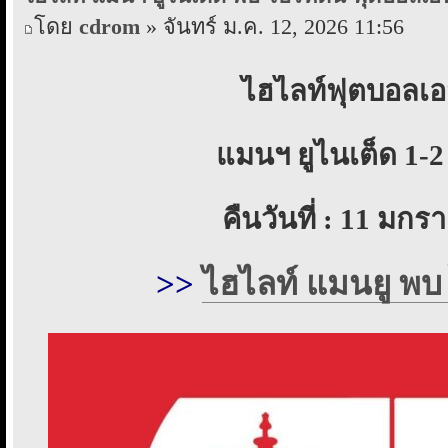
โดย
cdrom
» จันทร์ ม.ค. 12, 2026 11:56
ไฮไลท์ฟุตบอลเอ
แมนฯ ยูไนเต็ด 1-2
คืนวันที่ : 11 มก
>>
ไฮไลท์ แมนยู พบ