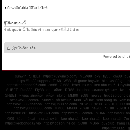
ย้อนกลับไปยัง วีดีโอ ไฮไลท์
ผู้ใช้งานขณะนี้
กำลังดูบอร์ดนี้: ไม่มีสมาชิก และ บุคคลทั่วไป 2 ท่าน
หน้าเว็บบอร์ด
Powered by
php
sunwin
SHBET
https://789winco.com/
NEW88
ok9
fly88
cm88
b52
https://fun88.support/
F168
W88
tải game haywin
https://sc88.group
https://keonhacai95.com/
cm88
CM88
febet
rik vip
keo nha cai 5
Haywin
SHBET
Fun888
Fly88.com
สล็อต
RR88
taladball แทงบอล ยูฟ่าเบท
iwin
SHBET
ทดลองเล่นสล็อต
สล็อต
rikvip
MM88
sc88
new88
truc tiep bong d
https://xx88.center/
Sunwin
tải hitclub
M88
xôi lạc
xem bóng đá
xem bó
https://ok8386.finance/
https://jun88.co.com/
NEW88
sc88
789BET
FLY88
https://fly88888888.com/
MM88
MM88
78win
new88
SC88
789BET
https://rr88.cz/
https://xx88k1.com/
https://mm88.center/
MB66
https://sc88.f
OK9
kèo nhà cái
nhà cái uy tín
kèo nhà cái
kèo nhà cái
kèo nhà cái
7m
https://keobongda2.vip
https://lodeonline.co
GO88
MB66
b52club
trang c
https://xx88.ac/
g