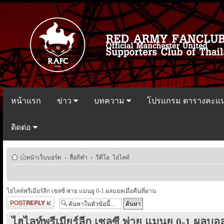
หน้าแรก
ข่าว
บทความ
โปรแกรม ตารางคะแ
ติดต่อ
หน้าเว็บบอร์ด
‹
สื่อกีฬา
‹
วีดีโอ ไฮไลท์
ไฮไลท์พรีเมียร์ลีก เชลซี พ่าย แมนยู 0-1 ผลบอลเมื่อคืนที่ผ่าน
ตอบกระทู้
ไฮไลท์พรีเมียร์ลีก เชลซี พ่าย แมนยู 0-1 ผลบอลเ