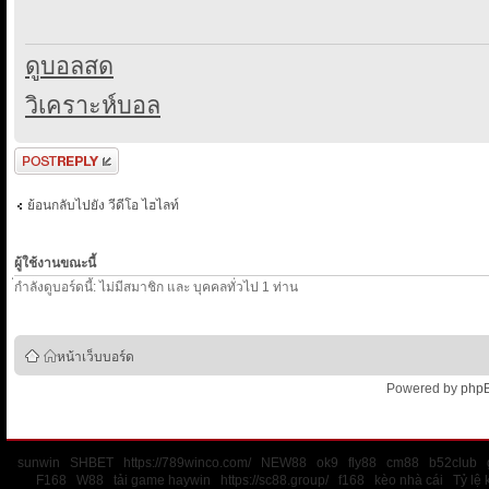
ดูบอลสด
วิเคราะห์บอล
ตอบกระทู้
ย้อนกลับไปยัง วีดีโอ ไฮไลท์
ผู้ใช้งานขณะนี้
่กำลังดูบอร์ดนี้: ไม่มีสมาชิก และ บุคคลทั่วไป 1 ท่าน
หน้าเว็บบอร์ด
Powered by
php
sunwin
SHBET
https://789winco.com/
NEW88
ok9
fly88
cm88
b52club
F168
W88
tải game haywin
https://sc88.group/
f168
kèo nhà cái
Tỷ lệ 