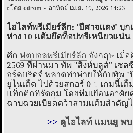
โดย
cdrom
» อาทิตย์ เม.ย. 19, 2026 14:23
ไฮไลท์พรีเมียร์ลีก: 'ปีศาจแดง' บุกเชื
ห่าง 10 แต้มยึดท็อปทรีเหนียวแน่น
ศึก
ฟุตบอลพรีเมียร์ลีก
อังกฤษ เมื่อ
2569 ที่ผ่านมา ทัพ "สิงห์บลูส์" เช
อร์ดบริดจ์ พลาดท่าพ่ายให้กับทัพ
ยูไนเต็ด ไปด้วยสกอร์ 0-1 เกมนี้เ
แท็กติกที่รัดกุม โดยทีมเยือนอาศ
ฉาบฉวยเบียดคว้าสามแต้มสำคัญไป
>>
ดูไฮไลท์ แมนยู พบ เ