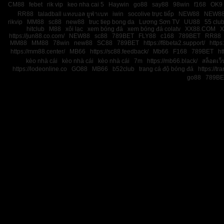
CM88
febet
rik vip
keo nha cai 5
Haywin
go88
say88
98win
f168
OK9
RR88
taladball แทงบอล ยูฟ่าเบท
iwin
socolive trực tiếp
NEW88
NEW8
rikvip
MM88
sc88
new88
truc tiep bong da
Lương Sơn TV
UU88
55 clu
hitclub
M88
xôi lạc
xem bóng đá
xem bóng đá colatv
XX88.COM
X
https://jun88.co.com/
NEW88
sc88
789BET
FLY88
c168
789BET
RR88
MM88
MM88
78win
new88
SC88
789BET
https://f8beta2.support/
https:
https://mm88.center/
MB66
https://sc88.feedback/
Mb66
F168
789BET
ht
kèo nhà cái
kèo nhà cái
kèo nhà cái
7m
https://mb66.black/
สล็อตเว
https://lodeonline.co
GO88
MB66
b52club
trang cá độ bóng đá
https://tr
go88
789BE