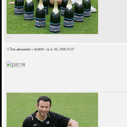
.....
โดย
alexander
» พฤหัสฯ. เม.ย. 06, 2006 05:07