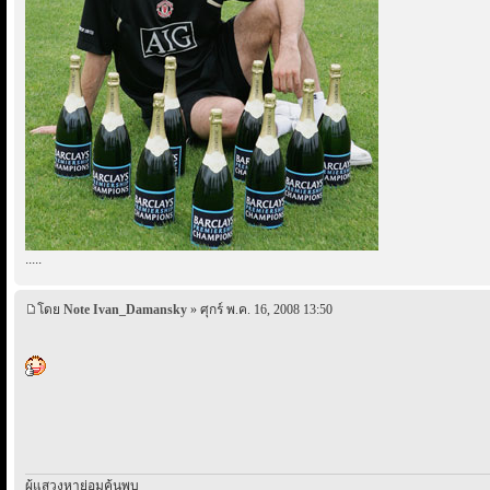
.....
โดย
Note Ivan_Damansky
» ศุกร์ พ.ค. 16, 2008 13:50
ผู้แสวงหาย่อมค้นพบ