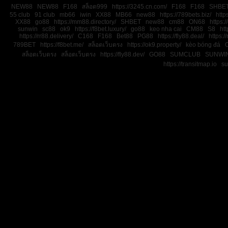
NEW88
NEW88
F168
สล็อต999
https://3245.cn.com/
F168
F168
SHBE
55 club
91 club
mb66
iwin
XX88
MB66
new88
https://789bets.biz/
http
XX88
go88
https://mm88.directory/
SHBET
new88
cm88
ON68
https:
sunwin
sc88
ok9
https://f8bet.luxury/
go88
keo nha cai
CM88
S8
htt
https://rr88.delivery/
C168
F168
Bet88
PG88
https://fly88.deal/
https://
789BET
https://f8bet.me/
สล็อตเว็บตรง
https://ok9.property/
kèo bóng đá
สล็อตเว็บตรง
สล็อตเว็บตรง
https://fly88.dev/
GO88
SUMCLUB
SUNWI
https://transitmap.io
su