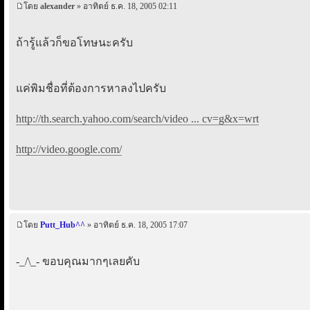
โดย
alexander
» อาทิตย์ ธ.ค. 18, 2005 02:11
ถ้ารู้แล้วก็ขอโทษนะครับ
แค่พิมชื่อที่ต้องการหาลงไปครับ
http://th.search.yahoo.com/search/video ... cv=g&x=wrt
http://video.google.com/
โดย
Putt_Hub^^
» อาทิตย์ ธ.ค. 18, 2005 17:07
-_/\_- ขอบคุณมากๆเลยคับ