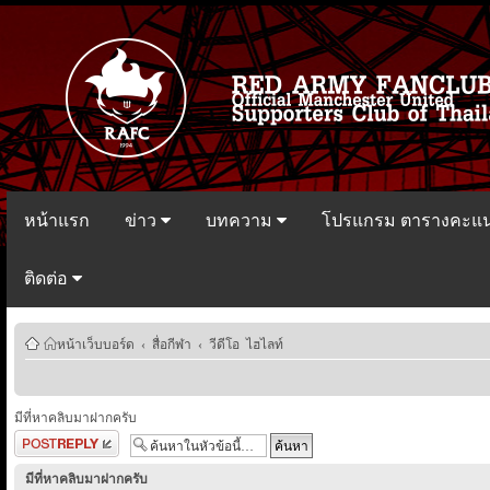
หน้าแรก
ข่าว
บทความ
โปรแกรม ตารางคะแ
ติดต่อ
หน้าเว็บบอร์ด
‹
สื่อกีฬา
‹
วีดีโอ ไฮไลท์
มีที่หาคลิบมาฝากครับ
ตอบกระทู้
มีที่หาคลิบมาฝากครับ