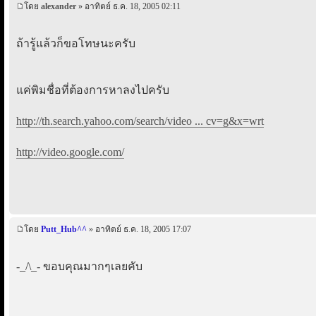
โดย
alexander
» อาทิตย์ ธ.ค. 18, 2005 02:11
ถ้ารู้แล้วก็ขอโทษนะครับ
แค่พิมชื่อที่ต้องการหาลงไปครับ
http://th.search.yahoo.com/search/video ... cv=g&x=wrt
http://video.google.com/
โดย
Putt_Hub^^
» อาทิตย์ ธ.ค. 18, 2005 17:07
-_/\_- ขอบคุณมากๆเลยคับ