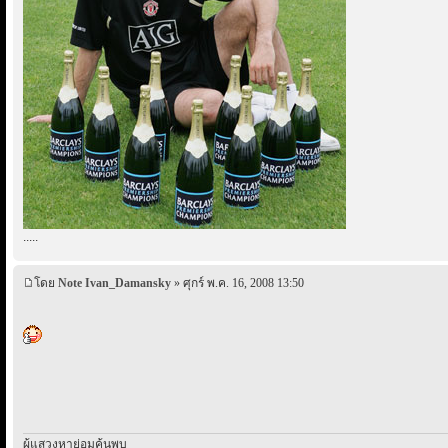
.....
โดย
Note Ivan_Damansky
» ศุกร์ พ.ค. 16, 2008 13:50
ผู้แสวงหาย่อมค้นพบ