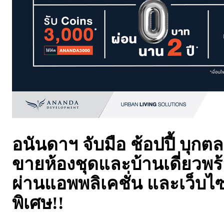
อนันดาฯ จับมือ ช้อปปี้ บุ
ขายห้องชุดและบ้านเดี่ยวพร้
ผ่านแอพพลิเคชั่น และเว็บไซ
พิเศษ!!