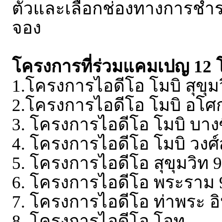
ตัวและเลือกช่องทางการชำระเ
จอง
โครงการที่ร่วมแคมเปญ 12
1.โครงการไอดีโอ โมบิ สุขุม
2.โครงการไอดีโอ โมบิ อโศ
3. โครงการไอดีโอ โมบิ บางซ
4. โครงการไอดีโอ โมบิ วงศ์
5. โครงการไอดีโอ สุขุมวิท 
6. โครงการไอดีโอ พระราม 9
7. โครงการไอดีโอ ท่าพระ อิ
8. โครงการไอดีโอ โอทู