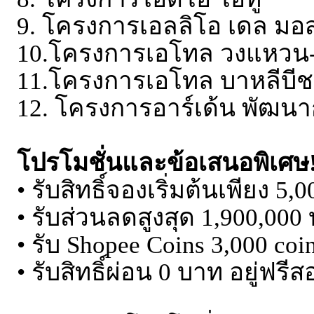
9. โครงการเอลลิโอ เดล มอส
10.โครงการเอโทล วงแหวน
11.โครงการเอโทล บาหลีบีช
12. โครงการอาร์เด้น พัฒน
โปรโมชั่นและข้อเสนอพิเศษ
• รับสิทธิ์จองเริ่มต้นเพียง 5
• รับส่วนลดสูงสุด 1,900,000
• รับ Shopee Coins 3,000 coin
• รับสิทธิ์ผ่อน 0 บาท อยู่ฟร