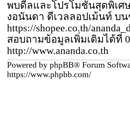
พบดีลและโปรโมชั่นสุดพิเศ
งอนันดา ดีเวลลอปเม้นท์ บนช้
https://shopee.co.th/ananda_
สอบถามข้อมูลเพิ่มเติมได้ที่ 
http://www.ananda.co.th
Powered by phpBB® Forum Softw
https://www.phpbb.com/