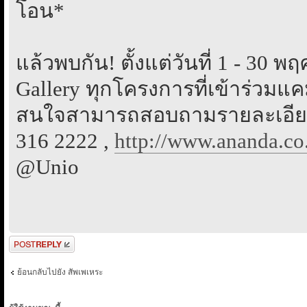
โอน*
แล้วพบกัน! ตั้งแต่วันที่ 1 - 30 พ
Gallery ทุกโครงการที่เข้าร่วมแค
สนใจสามารถสอบถามรายละเอียดเพิ
316 2222 ,
http://www.ananda.co
@Unio
ตอบกระทู้
ย้อนกลับไปยัง สัพเพเหระ