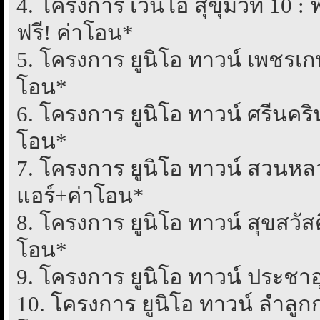
4. โครงการ เวนิโอ สุขุมวิท 10 : 
ฟรี! ค่าโอน*
5. โครงการ ยูนิโอ ทาวน์ เพชรเกษ
โอน*
6. โครงการ ยูนิโอ ทาวน์ ศรีนคริน
โอน*
7. โครงการ ยูนิโอ ทาวน์ สวนหลว
แอร์+ค่าโอน*
8. โครงการ ยูนิโอ ทาวน์ สุขสวัสดิ
โอน*
9. โครงการ ยูนิโอ ทาวน์ ประชาอุ
10. โครงการ ยูนิโอ ทาวน์ ลำลูกกา