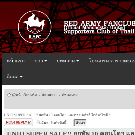
หน้าแรก
ข่าว
บทความ
โปรแกรม ตารางคะแ
ติดต่อ
หน้าเว็บบอร์ด
‹
สัพเพเหระ
‹
สัพเพเหระ
UNIO SUPER SALE!! ยกทัพ 10 คอนโดฯ และทาวน์เฮ้าส์ ใกล้รถไฟฟ้า
ตอบกระทู้
UNIO SUPER SALE!! ยกทัพ 10 คอนโดฯ และทา