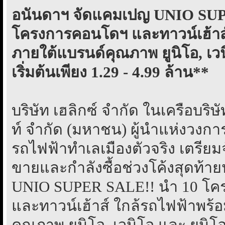
อนันดาฯ จัดแคมเปญ UNIO SUP
โครงการคอนโดฯ และทาวน์เฮ้าส์ 
ภายใต้แบรนด์คุณภาพ ยูนิโอ, เวน
เริ่มต้นเพียง 1.29 - 4.99 ล้าน**
บริษัท เฮลิกซ์ จำกัด ในเครือบริ
ท์ จำกัด (มหาชน) ผู้นำแห่งวงการ
รถไฟฟ้าทำเลเมืองตัวจริง เตรีย
ขายและกำลังซื้อช่วงโค้งสุดท้า
UNIO SUPER SALE!! นำ 10 โค
และทาวน์เฮ้าส์ ใกล้รถไฟฟ้าพร้อ
คุณภาพ ยูนิโอ, เวนิโอ และ ยูนิโ