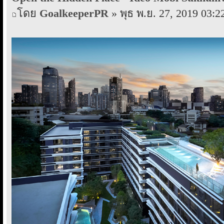
โดย
GoalkeeperPR
» พุธ พ.ย. 27, 2019 03:2