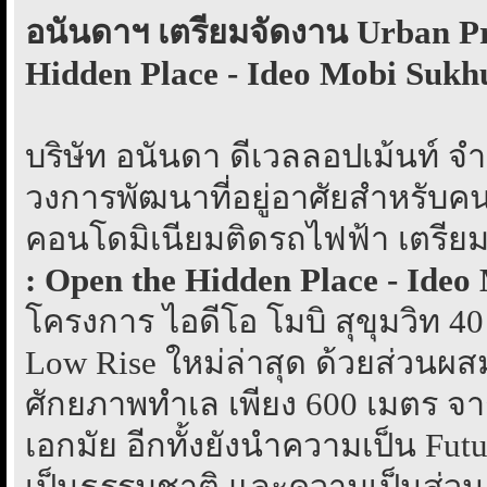
อนันดาฯ เตรียมจัดงาน Urban Pr
Hidden Place - Ideo Mobi Sukh
บริษัท อนันดา ดีเวลลอปเม้นท์ จำ
วงการพัฒนาที่อยู่อาศัยสำหรับค
คอนโดมิเนียมติดรถไฟฟ้า เตรีย
: Open the Hidden Place - Ide
โครงการ ไอดีโอ โมบิ สุขุมวิท 4
Low Rise ใหม่ล่าสุด ด้วยส่วนผสมท
ศักยภาพทำเล เพียง 600 เมตร จ
เอกมัย อีกทั้งยังนำความเป็น Fu
เป็นธรรมชาติ และความเป็นส่วนตั