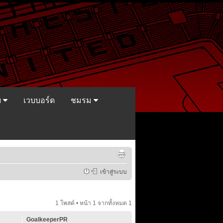
ย
เวบบอร์ด
ชมรม
เข้าสู่ระบบ
1 โพสต์ • หน้า
1
จากทั้งหมด
1
GoalkeeperPR