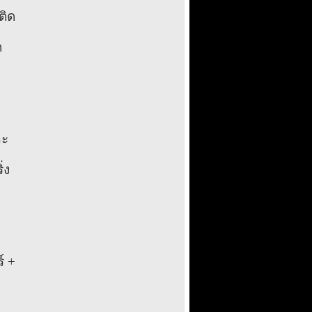
ติด
ด
ละ
่ง
์ +