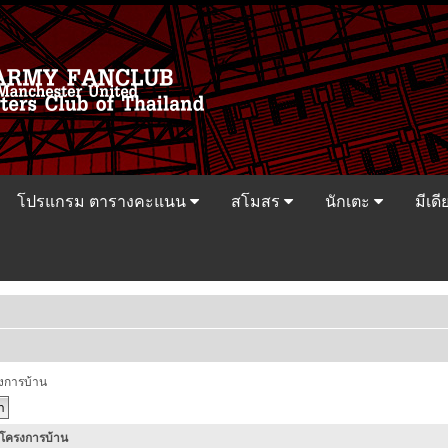
โปรแกรม ตารางคะแนน
สโมสร
นักเตะ
มีเดี
รงการบ้าน
 โครงการบ้าน