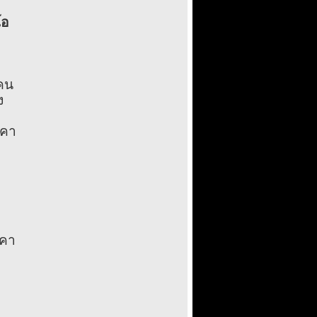
โอ
บคน
ง
าคา
าคา
ด