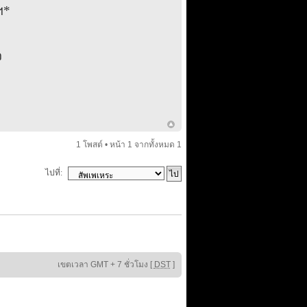
ฯ*
จ
1 โพสต์ • หน้า
1
จากทั้งหมด
1
ไปที่:
เขตเวลา GMT + 7 ชั่วโมง [
DST
]