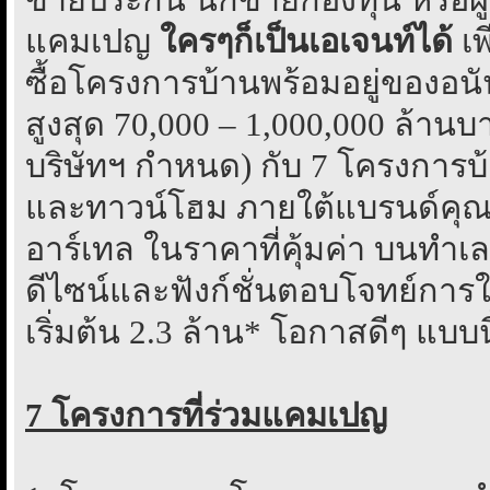
แคมเปญ
ใครๆก็เป็นเอเจนท์ได้
เพ
ซื้อโครงการบ้านพร้อมอยู่ของอ
สูงสุด 70,000 – 1,000,000 ล้านบา
บริษัทฯ กำหนด) กับ 7 โครงการบ้า
และทาวน์โฮม ภายใต้แบรนด์คุณ
อาร์เทล ในราคาที่คุ้มค่า บนทำเ
ดีไซน์และฟังก์ชั่นตอบโจทย์การใ
เริ่มต้น 2.3 ล้าน* โอกาสดีๆ แบบน
7 โครงการที่ร่วมแคมเปญ