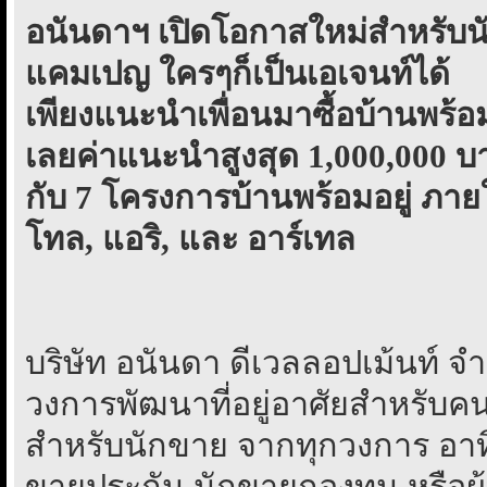
อนันดาฯ เปิดโอกาสใหม่สำหรับน
แคมเปญ ใครๆก็เป็นเอเจนท์ได้
เพียงแนะนำเพื่อนมาซื้อบ้านพร้อ
เลยค่าแนะนำสูงสุด 1,000,000 บ
กับ 7 โครงการบ้านพร้อมอยู่ ภา
โทล, แอริ, และ อาร์เทล
บริษัท อนันดา ดีเวลลอปเม้นท์ จำ
วงการพัฒนาที่อยู่อาศัยสำหรับค
สำหรับนักขาย จากทุกวงการ อาท
ขายประกัน นักขายกองทุน หรือผู้ท