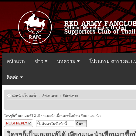
หน้าแรก
ข่าว
บทความ
โปรแกรม ตารางคะแ
ติดต่อ
หน้าเว็บบอร์ด
‹
สัพเพเหระ
‹
สัพเพเหระ
ใครๆก็เป็นเอเจนท์ได้ เพียงแนะนำเพื่อนมาซื้อบ้าน รับค่าแนะนำ
ตอบกระทู้
ใครๆก็เป็นเอเจนท์ได้ เพียงแนะนำเพื่อนมาซื้อ