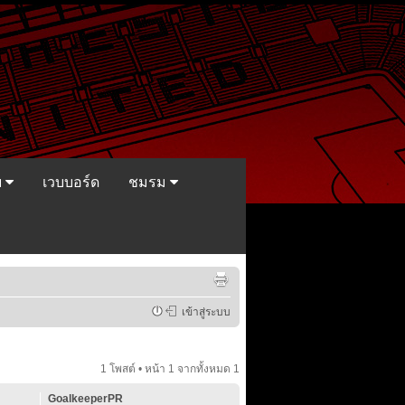
ย
เวบบอร์ด
ชมรม
เข้าสู่ระบบ
1 โพสต์ • หน้า
1
จากทั้งหมด
1
GoalkeeperPR