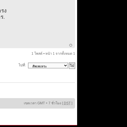
ครง
ร.
1 โพสต์ • หน้า
1
จากทั้งหมด
1
ไปที่:
เขตเวลา GMT + 7 ชั่วโมง [
DST
]