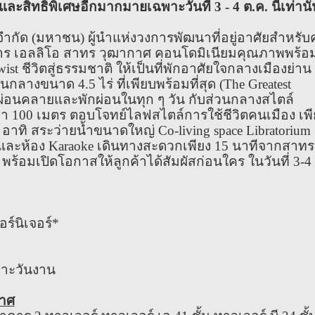
 และสิทธิพิเศษอีกมากมายเฉพาะวันที่ 3 - 4 ต.ค. นี้เท่านั้
 จำกัด (มหาชน) ผู้นำแห่งวงการพัฒนาที่อยู่อาศัยสำหรั
งการ เอลลิโอ สาทร วุฒากาศ คอนโดมิเนียมคุณภาพพร้อ
ist ชีวิตสู่ธรรมชาติ ให้เป็นที่พักอาศัยใจกลางเมืองย่าน
ลางขนาด 4.5 ไร่ ที่เพียบพร้อมที่สุด (The Greatest
่ได้ผ่อนคลายและพักผ่อนในทุก ๆ วัน กับส่วนกลางสไตล์
่า 100 เมตร ตอบโจทย์ไลฟสไตล์การใช้ชีวิตคนเมือง เพ
 อาทิ สระว่ายน้ำขนาดใหญ่ Co-living space Libratorium
ter และห้อง Karaoke เดินทางสะดวกเพียง 15 นาทีจากสาทร
 พร้อมเปิดโอกาสให้ลูกค้าได้สัมผัสก่อนใคร ในวันที่ 3-4
อร์นิเจอร์*
พาะวันงาน
กาศ