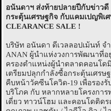
อนันดาฯ ส่งท้ายปลายปีกับข่าวดี 
กระตุ้นเศรษฐกิจ กับแคมเปญพิ
CLEARANCE SALE !
บริษัท อนันดา ดีเวลลอปเม้นท์ จ
ANAN ผู้นำแห่งวงการพัฒนาที่อย
ครองตำแหน่งผู้นำตลาดคอนโดมิ
เตรียมปลุกกำลังซื้อกระตุ้นเศรษฐ
คืบหน้าวัคซีนโควิด-19 เพื่อรองร
บริโภค กับ หลากหลายโครงการพร้อ
เดี่ยว ทาวน์โฮม และคอนโดติดร
คุณภาพ แอชตัน / ไอดีโอ คิว / ไอ