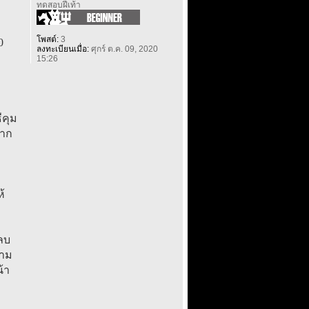
ทดสอบฝีเท้า
โพสต์:
3
0
ลงทะเบียนเมื่อ:
ศุกร์ ต.ค. 09, 2020
15:26
ีคุม
จาก
้
ลบ
ตาม
้า