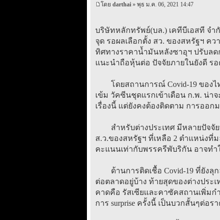
โดย
darthai
» พุธ ม.ค. 06, 2021 14:47
บริษัทหลักทรัพย์(บล.) เคทีบีเอสที 
จุด รอผลเลือกตั้ง สว. ของสหรัฐฯ ค
ทิศทางราคาน้ำมันหลังซาอุฯ ปรับลดกำ
แนะนำถือหุ้นต่อ ปัจจัยภายในยังดี ร
โดยสถานการณ์ Covid-19 ของไทยยังไม
เข้ม วัคซีนชุดแรกเข้าเดือน ก.พ. น
เรื่องนี้ แต่ยังคงต้องติดตาม การออกม
สำหรับต่างประเทศ มีหลายปัจจัยที่มี
ส.ว.ของสหรัฐฯ ที่เหลือ 2 ตำแหน่งที
คะแนนเท่ากับพรรครีพับริกัน อาจทำ
ด้านการติดเชื้อ Covid-19 ที่ยังลุ
ต่อตลาดอยู่บ้าง ท้ายสุดของต่างประ
คาดคือ รัสเซียและคาซัคสถานเพิ่มกำ
การ surprise ครั้งนี้ เป็นบวกสั้นๆต่อร