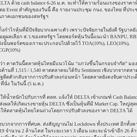
A ด้วย cash balance 6-26 ม.ค. จะทำให้ความร้อนแรงของราคาหุ
 โดย Event สำคัญของวันนี้ คือ รายงานประชุม กนง. ของไทย ที่ประช
งานภาคเอกชนของสหรัฐฯ
กำไรหุ้นที่มีปัจจัยบวกเฉพาะตัว เพราะปัจจัยภายในยังดี รัฐบาลยั
อดูผลเลือก ส.ว.ของสหรัฐฯ โดยพอร์ตหุ้นวันนี้แนะนำ BANPU, RB
ังนั้นพอร์ตของเราจะประกอบไปด้วยไว้ TOA(10%), LEO(10%),
CGP(10%)
า คาดวันนี้ตลาดหุ้นไทยมีแนวโน้ม “แกว่งขึ้นในกรอบจำกัด” มอ
วต้านที่ 1,515 / 1,540 คาดตลาดจะได้รับ Sentiment เชิงบวกจากตลา
ฐดีดตัวกลับจากการปรับตัวลงก่อนหน้า โดยตลาดยังคงจับตาประเด
่นั่ง ในวันนี้ (5 ม.ค.)
น้ำหนักไปกับการที่ ตลท. แจ้งให้ DELTA เข้าเกณฑ์ Cash Balanc
จะส่งผลให้เกิดแรงขายหุ้น DELTA ซึ่งเป็นหุ้นที่มี Market Cap. ใหญ่สุด
่งผลให้ตลาดหุ้นไทยโดนถ่วงโดยการปรับตัวลงของราคา DELTA ได้
วกจากการที่ศบค. ส่งสัญญาณไม่ Lockdown ทั้งประเทศ อีกทั้งค
19 จำนวน 2 ล้านโคส ในระยะเวลา 3 เดือน และจะนำเข้าอีก 26 ล้