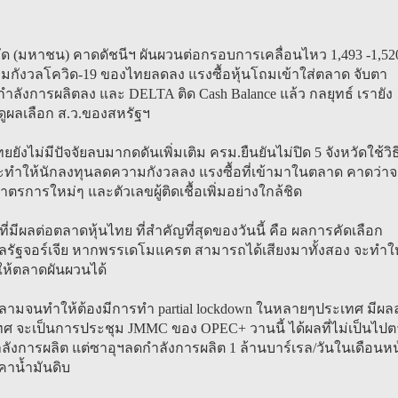
จำกัด (มหาชน) คาดดัชนีฯ ผันผวนต่อกรอบการเคลื่อนไหว 1,493 -1,52
วามกังวลโควิด-19 ของไทยลดลง แรงซื้อหุ้นโถมเข้าใส่ตลาด จับตา
ลังการผลิตลง และ DELTA ติด Cash Balance แล้ว กลยุทธ์ เรายัง
อดูผลเลือก ส.ว.ของสหรัฐฯ
่มีปัจจัยลบมากดดันเพิ่มเติม ครม.ยืนยันไม่ปิด 5 จังหวัดใช้วิธ
่าจะทำให้นักลงทุนลดความกังวลลง แรงซื้อที่เข้ามาในตลาด คาดว่า
าตรการใหม่ๆ และตัวเลขผู้ติดเชื้อเพิ่มอย่างใกล้ชิด
ผลต่อตลาดหุ้นไทย ที่สำคัญที่สุดของวันนี้ คือ ผลการคัดเลือก
่มลรัฐจอร์เจีย หากพรรเดโมแครต สามารถได้เสียงมาทั้งสอง จะทำให
ให้ตลาดผันผวนได้
กลามจนทำให้ต้องมีการทำ partial lockdown ในหลายๆประเทศ มีผล
เทศ จะเป็นการประชุม JMMC ของ OPEC+ วานนี้ ได้ผลที่ไม่เป็นไป
ลังการผลิต แต่ซาอุฯลดกำลังการผลิต 1 ล้านบาร์เรล/วันในเดือนหน
าคาน้ำมันดิบ