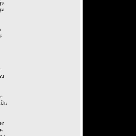
้น
ุม
ง
F
ง
ด
็น
e
เป็น
าด
าน