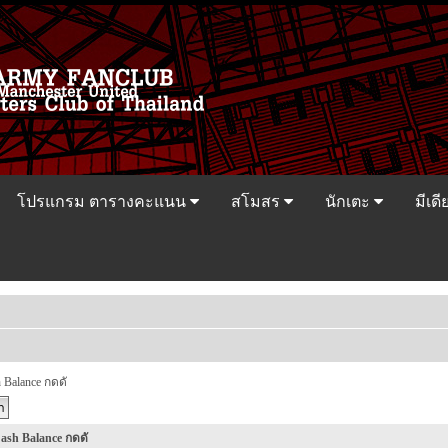
โปรแกรม ตารางคะแนน
สโมสร
นักเตะ
มีเดี
 Balance กดดั
ash Balance กดดั