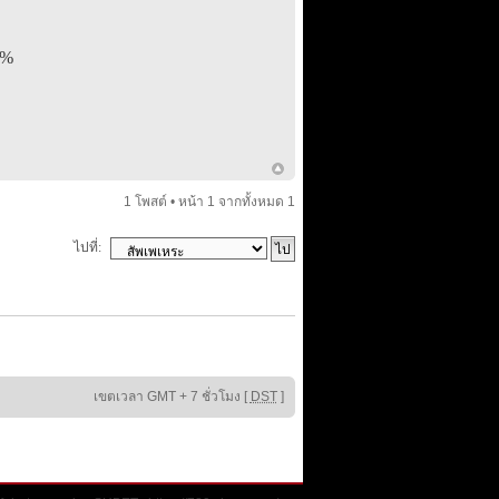
4%
1 โพสต์ • หน้า
1
จากทั้งหมด
1
ไปที่:
เขตเวลา GMT + 7 ชั่วโมง [
DST
]