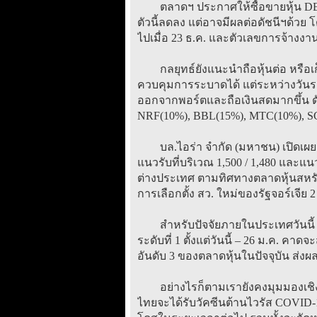
ตลาดฯ ประกาศให้ซื้อขายหุ้น DELT
ตัวนี้ลดลง แต่อาจมีผลต่อดัชนีฯด้วย
ไปเมื่อ 23 ธ.ค. และตัวเลขการจ้าง
กลยุทธ์ยังแนะนำถือหุ้นต่อ หรือเก็ง
ควบคุมการระบาดได้ แต่ระหว่างวันร
ออกจากพอร์ตและถือเงินสดมากขึ้น ด
NRF(10%), BBL(15%), MTC(10%), S
บล.ไอร่า จำกัด (มหาชน) เปิดเผยว่
แนวรับที่บริเวณ 1,500 / 1,480 และแน
ต่างประเทศ ตามทิศทางตลาดหุ้นสหรั
การเลือกตั้ง สว. ใหม่ของรัฐจอร์เจีย 2 ที
สำหรับปัจจัยภายในประเทศวันนี้ ให้
ระดับที่ 1 ตั้งแต่วันนี้ – 26 ม.ค. คาด
อันดับ 3 ของตลาดหุ้นในปัจจุบัน ส
อย่างไรก็ตามเรายังคงมุมมองเชิงบ
ไทยจะได้รับวัคซีนต้านไวรัส COVID-