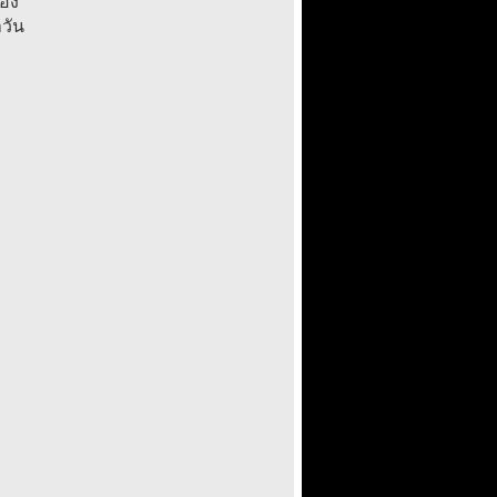
มอง
วัน