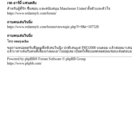
เรด อาร์มี่ แฟนคลับ
สำหรับผู้ที่รัก ชื่นชอบ และสนับสนุน Manchester United ทั้งตัวและหัวใจ
https://www.redarmyfc.com/forum/
ถามคนเล่นวินนิ่ง
https://www.redarmyfc.com/forum/viewtopic.php?f=9&t=107528
ถามคนเล่นวินนิ่ง
โดย
enuyacha
ขอถามหน่อยครับคือผมพึ่งหัเล่นวินนิ่ง ปกติเล่นแต่ PRO2008 บนคอม แล้วค่อยมาเล่น
แล้วเวลาเล่นกับคนที่เลี้ยงเก่งผมเอาไม่อยู่เลย เบียดก็เสียบอลตลอด(ผมชอบเล่นต
Powered by phpBB® Forum Software © phpBB Group
https://www.phpbb.com/