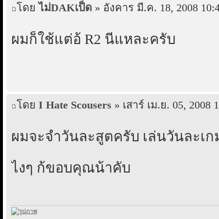
โดย
ไม่DAKเป็ด
» อังคาร มี.ค. 18, 2008 10:
ผมก็ใช้แต่อ้ R2 นี่แหละครับ
โดย
I Hate Scousers
» เสาร์ เม.ย. 05, 2008 
ผมจะจำวันละสูตครับ เล่นวันละเกมส
ไงๆ ก้ขอบคุณน้าคับ