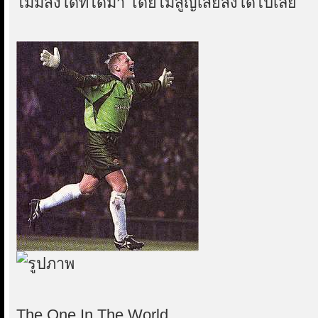
ไม่มีสิ่งใดที่ได้มา โดยไม่สูญเสียสิ่งใดไปเลย
The One In The World