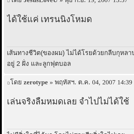
ได้ใช้แค่ เทรนนิ่งโหมด
เส้นทางชีวิต(ของผม) ไม่ได้โรยด้วยกลีบกุหลาบ 
อยู่ 2 ฝั่ง และลูกฟุตบอล
โดย
zerotype
» พฤหัสฯ. ต.ค. 04, 2007 14:39
เล่นจริงลืมหมดเลย จำไปไม่ได้ใช้