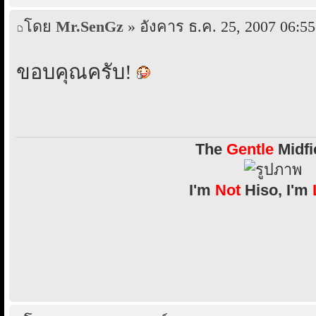
โดย
Mr.SenGz
» อังคาร ธ.ค. 25, 2007 06:55
ขอบคุณครับ!
The
Gentle
Midfi
I'm
Not
Hiso, I'm