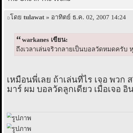
โดย
tulawat
» อาทิตย์ ธ.ค. 02, 2007 14:24
warkanes เขียน:
ถึงเวลาเล่นจริวกลายเป็นบอลวัดหมดครับ ห
เหมือนพี่เลย ถ้าเล่นที่ไร เจอ พวก 
มาร์ ผม บอลวัดลูกเดียว เมื่อเจอ อิ