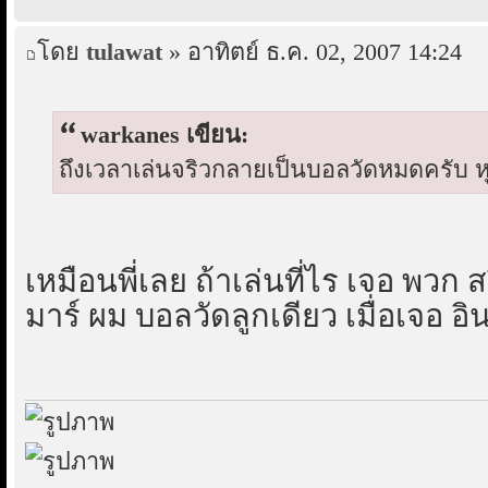
โดย
tulawat
» อาทิตย์ ธ.ค. 02, 2007 14:24
warkanes เขียน:
ถึงเวลาเล่นจริวกลายเป็นบอลวัดหมดครับ ห
เหมือนพี่เลย ถ้าเล่นที่ไร เจอ พวก 
มาร์ ผม บอลวัดลูกเดียว เมื่อเจอ อิ