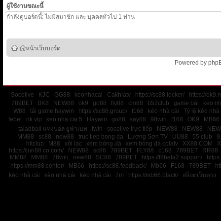
ผู้ใช้งานขณะนี้
่กำลังดูบอร์ดนี้: ไม่มีสมาชิก และ บุคคลทั่วไป 1 ท่าน
หน้าเว็บบอร์ด
Powered by
php
Socolive
KJC
GG88
keonhacai
Cakhiatv
https://sc88.locker/
https://ok9.n
789BET
BK8
NEW88
ok9
go88
fly88
cm88
b52club
game bài
keo nh
W88
tải game haywin
https://sc88.group/
f168
kèo nhà cái
Tỷ lệ kèo nhà 
febet
rik vip
keo nha cai 5
Haywin
go88
say88
98win
f168
OK9
MB66
taladball แทงบอล ยูฟ่าเบท
iwin
socolive trực tiếp
NEW88
NEW88
NEW
MM88
sc88
new88
truc tiep bong da
Lương Sơn TV
UU88
55 club
9
hitclub
M88
xôi lạc
xem bóng đá
xem bóng đá colatv
XX88.COM
X
https://jun88.co.com/
NEW88
sc88
789BET
FLY88
c168
789BET
RR88
MM88
MM88
78win
new88
SC88
789BET
https://f8beta2.support/
https:
https://mm88.center/
MB66
https://sc88.feedback/
Mb66
F168
789BET
ht
kèo nhà cái
kèo nhà cái
kèo nhà cái
7m
https://mb66.black/
สล็อตเว็บตรง