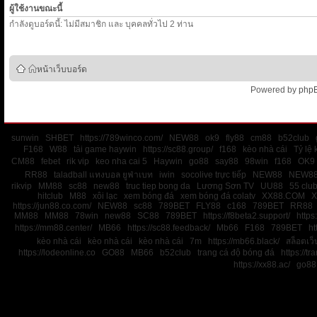
ผู้ใช้งานขณะนี้
กำลังดูบอร์ดนี้: ไม่มีสมาชิก และ บุคคลทั่วไป 2 ท่าน
หน้าเว็บบอร์ด
Powered by
php
sunwin
SHBET
https://789winco.com/
NEW88
ok9
fly88
cm88
b52club
F168
W88
tải game haywin
https://sc88.group/
f168
kèo nhà cái
Tỷ lệ 
CM88
febet
rik vip
keo nha cai 5
Haywin
go88
say88
98win
f168
OK9
RR88
taladball แทงบอล ยูฟ่าเบท
iwin
socolive trực tiếp
NEW88
NEW8
rikvip
MM88
sc88
new88
truc tiep bong da
Lương Sơn TV
UU88
55 clu
hitclub
M88
xôi lạc
xem bóng đá
xem bóng đá colatv
XX88.COM
X
https://jun88.co.com/
NEW88
sc88
789BET
FLY88
c168
789BET
RR88
MM88
MM88
78win
new88
SC88
789BET
https://f8beta2.support/
https:
https://mm88.center/
MB66
https://sc88.feedback/
Mb66
F168
789BET
ht
kèo nhà cái
kèo nhà cái
kèo nhà cái
7m
https://mb66.black/
สล็อตเว
https://lodeonline.co
GO88
MB66
b52club
trang cá độ bóng đá
https://tr
https://xx88.ac/
go88