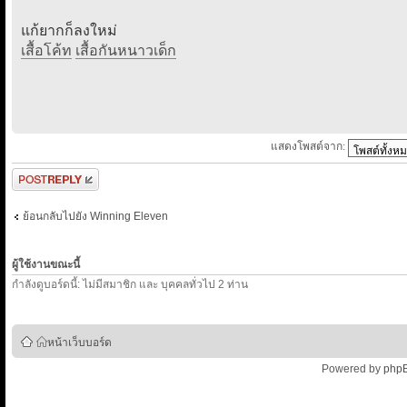
แก้ยากก็ลงใหม่
เสื้อโค้ท
เสื้อกันหนาวเด็ก
แสดงโพสต์จาก:
ตอบกระทู้
ย้อนกลับไปยัง Winning Eleven
ผู้ใช้งานขณะนี้
กำลังดูบอร์ดนี้: ไม่มีสมาชิก และ บุคคลทั่วไป 2 ท่าน
หน้าเว็บบอร์ด
Powered by
php