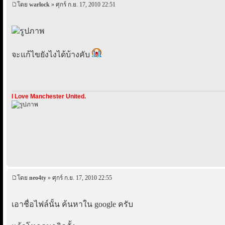
โดย
warlock
» ศุกร์ ก.ย. 17, 2010 22:51
จะแก้ไขยังไงได้บ้างคับ
I Love Manchester United.
โดย
neo4ty
» ศุกร์ ก.ย. 17, 2010 22:55
เอาชื่อไฟล์นั้น ค้นหาใน google ครับ