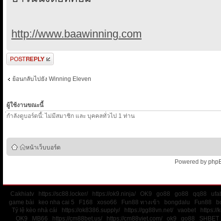
http://www.baawinning.com
ตอบกระทู้
ย้อนกลับไปยัง Winning Eleven
ผู้ใช้งานขณะนี้
่กำลังดูบอร์ดนี้: ไม่มีสมาชิก และ บุคคลทั่วไป 1 ท่าน
หน้าเว็บบอร์ด
Powered by
php
Cakhiatv
https://sc88.locker/
https://ok9.ninja/
OK9
go88
go88
qq88
ufa
game bài
keo nha cai 5
F168
xoso66
Fun88 ทางเข้า
bongdalu
Fun88
b
Tỷ lệ kèo nhà cái
https://ok8386.supply/
https://gg88vn.net/
vaobet
https:/
OK9
MB66
https://cm88bet.us/
https://cm88viet.com/
ok9
go88
SHBET