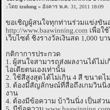
โดย
tzulung
» อังคาร พ.ค. 31, 2011 18:09
ขอเชิญผู้สนใจทุกท่านร่วมแข่งขั
http://www.baawinning.com
เพื่อใ
เว็บไซต์ ชิงรางวัลเงินสด 1,000 บา
กติกาการประกวด
1. ผู้สนใจสามารถส่งผลงานได้ไม่
ไอเดียตนเองเท่านั้น
2. ใช้สีสูงสุดได้ไม่เกิน 4 สี ขนาดไ
3. ต้องมีสัญลักษณ์ที่สื่อถึงเกมวิน
งาน
4. ต้องมีข้อความ บ้าวินนิ่ง เป็น
5. มีข้อความ
www.baawinning.co