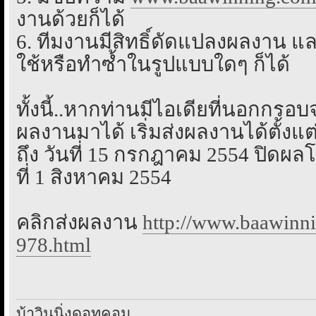
งานด้วยก็ได้
6. ทีมงานมีสิทธิ์ดัดแปลงผลงาน 
ใช้หรือทำซ้ำในรูปแบบใดๆ ก็ได้
ทั้งนี้..หากท่านมีไอเดียที่นอกกร
ผลงานมาได้ เริ่มส่งผลงานได้ตั้งแต่
ถึง วันที่ 15 กรกฎาคม 2554 ปิด
ที่ 1 สิงหาคม 2554
คลิกส่งผลงาน
http://www.baawinni
978.html
บ้าวินนิ่งดอทคอม