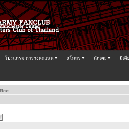
โปรแกรม ตารางคะแนน
สโมสร
นักเตะ
มีเดี
Eleven