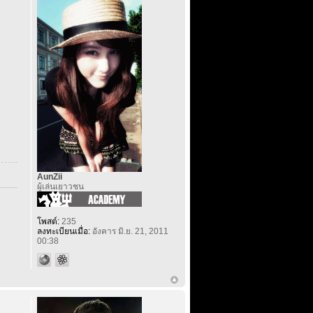
AunZii
ผู้เล่นเยาวชน
โพสต์:
235
ลงทะเบียนเมื่อ:
อังคาร มิ.ย. 21, 2011
00:38