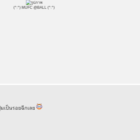
(^.^) MUFC @BALL (^.^)
่มเป็นรอยฉีกเลย