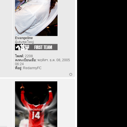
Evangeline
ผู้เล่นชุดใหญ่
โพสต์:
2208
ลงทะเบียนเมื่อ:
พฤหัสฯ. ธ.ค. 08, 2005
06:24
ที่อยู่:
RedarmyFC