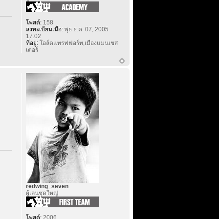
โพสต์:
158
ลงทะเบียนเมื่อ:
พุธ ธ.ค. 07, 2005
17:02
ที่อยู่:
โอล์ดแทรฟฟอร์ท,เมืองแมนเชส
เตอร์
redwing_seven
ผู้เล่นชุดใหญ่
โพสต์:
2006