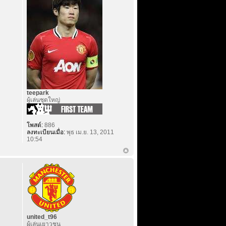
teepark
ผู้เล่นชุดใหญ่
โพสต์:
886
ลงทะเบียนเมื่อ:
พุธ เม.ย. 13, 2011
10:54
united_t96
ผู้เล่นเยาวชน