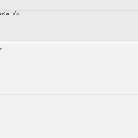
รงบันดาลใจ
9