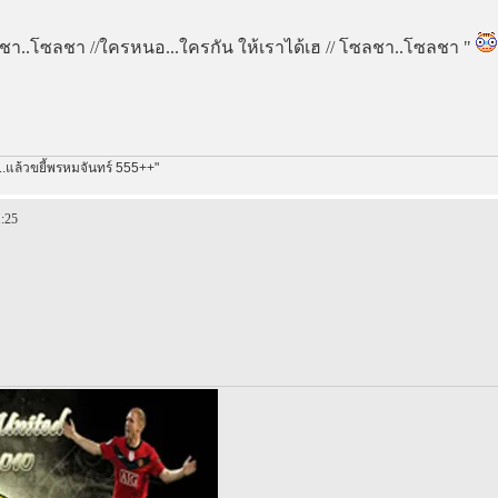
ซลชา..โซลชา //ใครหนอ...ใครกัน ให้เราได้เฮ // โซลชา..โซลชา "
.แล้วขยี้พรหมจันทร์ 555++"
1:25