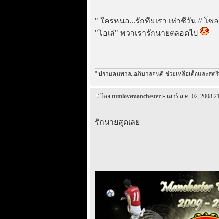
" ใครหนอ...รักทีมเรา เท่าชีวัน // โ
"โอเล่" พวกเรารักนายตลอดไป
" ปราบคนพาล..อภิบาลคนดี ช่วยเหลือเด็กและสตรี.
โดย
tumlovemanchester
» เสาร์ ส.ค. 02, 2008 2
รักนายสุดเลย