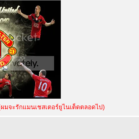
(ผมจะรักแมนเชสเตอร์ยูไนเต็ดตลอดไป)