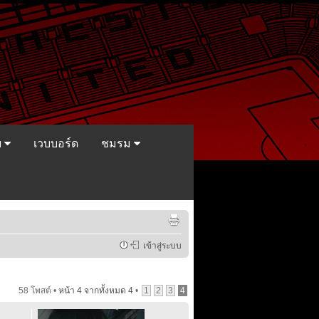
ย
เวบบอร์ด
ชมรม
เข้าสู่ระบบ
58 โพสต์ •
หน้า
4
จากทั้งหมด
4
•
1
2
3
4