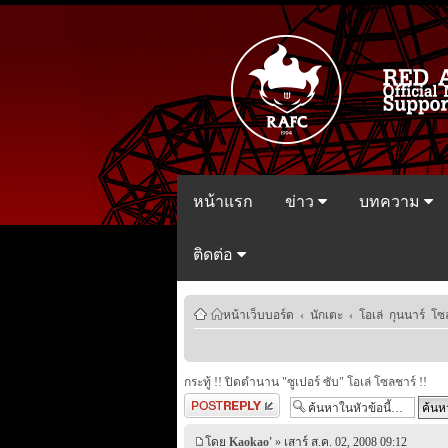
หน้าแรก
ข่าว
บทความ
ติดต่อ
หน้าเว็บบอร์ด
‹
นักเตะ
‹
โอเล่ กุนนาร์ โซ
กระทู้ !! ปิดตำนาน "ซูเปอร์ ซับ" โอเล่ โซลชาร์ !!
ตอบกระทู้
โดย
Kaokao'
» เสาร์ ส.ค. 02, 2008 09:12