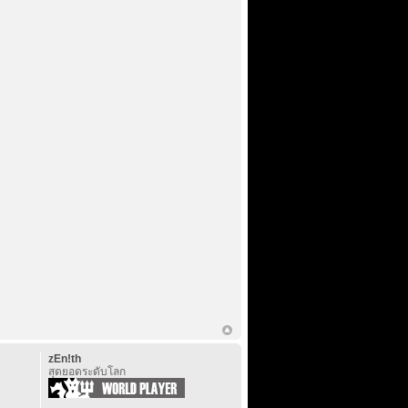
zEn!th
สุดยอดระดับโลก