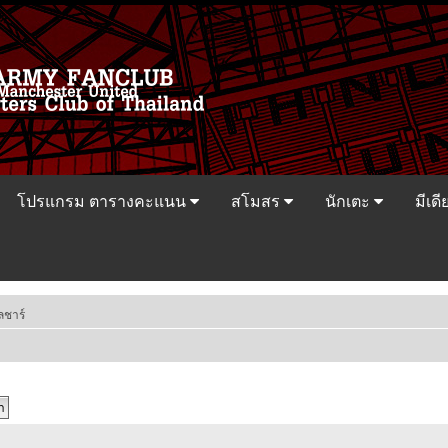
โปรแกรม ตารางคะแนน
สโมสร
นักเตะ
มีเดี
ลชาร์