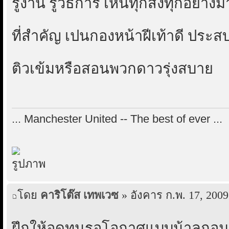
รู้งาน รู้วิธีการ เหนทุกสิ่งทุกอย่า
ที่สำคัญ เปนกองหน้าฝีเท้าดี ประ
ติวเข้มหรือสอนพวกดาวรุ่งสบาย
... Manchester United -- The best of ever ...
โดย
คาริโต๊ส เทพเวซ
» อังคาร ก.พ. 17, 2009
ฝึกให้อดทนรอโอกาศแบบน้าลูกอม