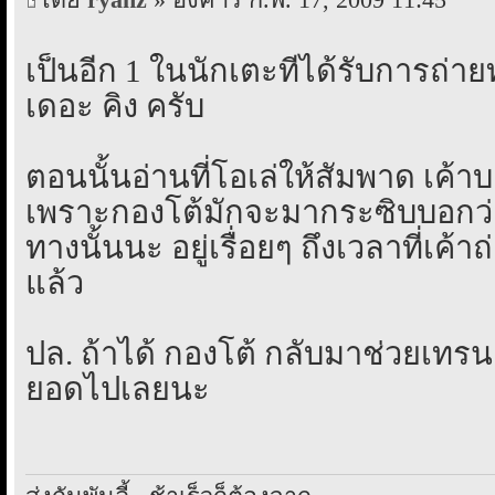
เป็นอีก 1 ในนักเตะที่ได้รับการถ่
เดอะ คิง ครับ
ตอนนั้นอ่านที่โอเล่ให้สัมพาด เค้าบอ
เพราะกองโต้มักจะมากระซิบบอกว่า 
ทางนั้นนะ อยู่เรื่อยๆ ถึงเวลาที่เค้
แล้ว
ปล. ถ้าได้ กองโต้ กลับมาช่วยเทรน
ยอดไปเลยนะ