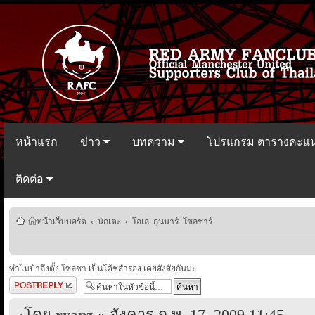
หน้าแรก
ข่าว
บทความ
โปรแกรม ตารางคะแ
ติดต่อ
หน้าเว็บบอร์ด
‹
นักเตะ
‹
โอเล่ กุนนาร์ โซลชาร์
ทำไมป๋าถึงตั้ง โซลชา เป็นโค้ชสำรอง เคยสังสัยกันม่ะ
ตอบกระทู้
โดย
ryanz
» อังคาร ก.พ. 17, 2009 11:45