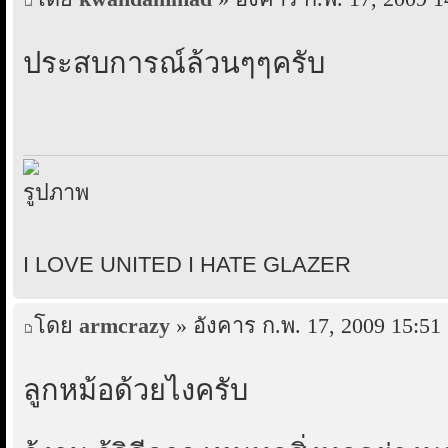
ประสบการณ์ล้วนๆๆครับ
I LOVE UNITED I HATE GLAZER
โดย
armcrazy
» อังคาร ก.พ. 17, 2009 15:51
ลูกหม้อด้วยไงครับ