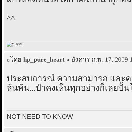
^^
โดย
hp_pure_heart
» อังคาร ก.พ. 17, 2009 
ประสบการณ์ ความสามารถ และควา
ล้นพ้น...ป๋าคงเห็นทุกอย่างก็เลยปั้น
NOT NEED TO KNOW