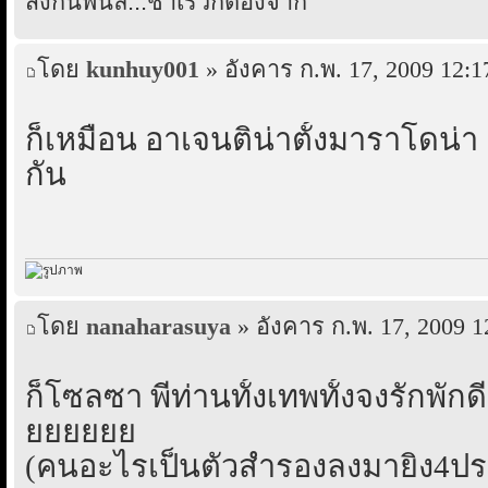
ส่งกันพันลี้...ช้าเร็วก็ต้องจาก
โดย
kunhuy001
» อังคาร ก.พ. 17, 2009 12:1
ก็เหมือน อาเจนติน่าตั้งมาราโดน่
กัน
โดย
nanaharasuya
» อังคาร ก.พ. 17, 2009 1
ก็โซลซา พี่ท่านทั้งเทพทั้งจงรักพัก
ยยยยยย
(คนอะไรเป็นตัวสำรองลงมายิง4ประ