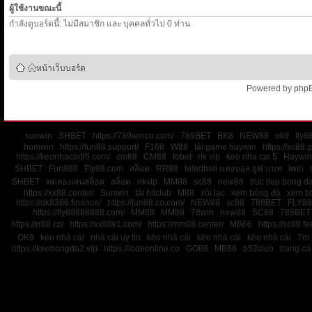
ผู้ใช้งานขณะนี้
กำลังดูบอร์ดนี้: ไม่มีสมาชิก และ บุคคลทั่วไป 0 ท่าน
หน้าเว็บบอร์ด
Powered by
php
sunwin
SHBET
https://789winco.com/
789BET
BK8
NEW88
ok9
fly8
bomwin
https://fun88.support/
F168
W88
tải game haywin
https://sc88.
https://keonhacai95.com/
cm88
CM88
febet
rik vip
keo nha cai 5
Haywin
SHBET
Fun888
Fly88.com
สล็อต
RR88
taladball แทงบอล ยูฟ่าเบท
iwin
SHBET
ทดลองเล่นสล็อต
สล็อต
rikvip
MM88
sc88
new88
truc tiep bong d
https://xx88.center/
Sunwin
tải hitclub
M88
xôi lạc
xem bóng đá
xem bó
https://ok8386.finance/
https://jun88.co.com/
NEW88
sc88
789BET
FLY88
https://fly88888888.com/
MM88
MM88
78win
new88
SC88
789BET
https://rr88.cz/
https://xx88k1.com/
https://mm88.center/
MB66
https://sc88.f
OK9
kèo nhà cái
nhà cái uy tín
kèo nhà cái
kèo nhà cái
kèo nhà cái
7m
https://keobongda2.vip
https://lodeonline.co
GO88
MB66
b52club
trang cá