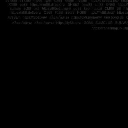
55 club
91 club
mb66
iwin
XX88
MB66
new88
https://789bets.biz/
http
XX88
go88
https://mm88.directory/
SHBET
new88
cm88
ON68
https:
sunwin
sc88
ok9
https://f8bet.luxury/
go88
keo nha cai
CM88
S8
htt
https://rr88.delivery/
C168
F168
Bet88
PG88
https://fly88.deal/
https://
789BET
https://f8bet.me/
สล็อตเว็บตรง
https://ok9.property/
kèo bóng đá
สล็อตเว็บตรง
สล็อตเว็บตรง
https://fly88.dev/
GO88
SUMCLUB
SUNWI
https://transitmap.io
su