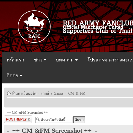
หน้าแรก
ข่าว
บทความ
โปรแกรม ตารางคะแ
ติดต่อ
หน้าเว็บบอร์ด
‹
เกมส์
‹
Games
‹
CM & FM
-_++ CM &FM Screenshot ++_-
ตอบกระทู้
-_++ CM &FM Screenshot ++_-