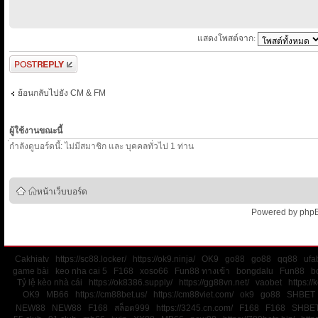
แสดงโพสต์จาก:
ตอบกระทู้
ย้อนกลับไปยัง CM & FM
ผู้ใช้งานขณะนี้
่กำลังดูบอร์ดนี้: ไม่มีสมาชิก และ บุคคลทั่วไป 1 ท่าน
หน้าเว็บบอร์ด
Powered by
php
Cakhiatv
https://sc88.locker/
https://ok9.ninja/
OK9
go88
go88
qq88
ufa
game bài
keo nha cai 5
F168
xoso66
Fun88 ทางเข้า
bongdalu
Fun88
b
Tỷ lệ kèo nhà cái
https://ok8386.supply/
https://gg88vn.net/
vaobet
https:/
OK9
MB66
https://cm88bet.us/
https://cm88viet.com/
ok9
go88
SHBET
NEW88
NEW88
F168
สล็อต999
https://3245.cn.com/
F168
F168
SHBE