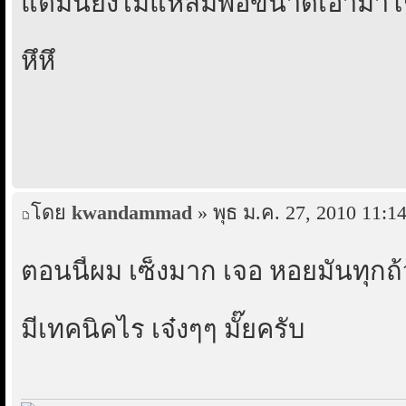
แต่มันยังไม่แหล่มพอขนาดเอามาโช
หึหึ
โดย
kwandammad
» พุธ ม.ค. 27, 2010 11:1
ตอนนี้ผม เซ็งมาก เจอ หอยมันทุกถ
มีเทคนิคไร เจ๋งๆๆ มั๊ยครับ