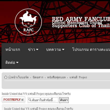
หน้าแรก
ข่าว
บทความ
โปรแกรม ตารางคะแ
ติดต่อ
หน้าเว็บบอร์ด
‹
นิตยสาร
‹
หนังสือฟุตบอล
‹
แฟนผี Project
Inside United thai VS แฟนผี Project คุณจะเลือกอะไรครับ
ตอบกระทู้
Inside United thai VS แฟนผี Project คุณจะเลือกอะไรครับ