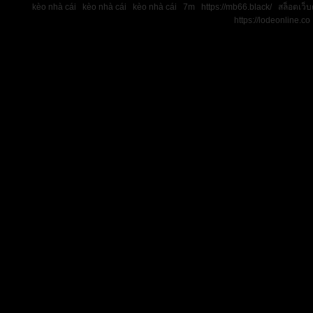
kèo nhà cái
kèo nhà cái
kèo nhà cái
7m
https://mb66.black/
สล็อตเว็
https://lodeonline.co