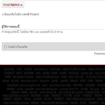
ตอบกระทู้
ย้อนกลับไปยัง แฟนผี Project
ผู้ใช้งานขณะนี้
กำลังดูบอร์ดนี้: ไม่มีสมาชิก และ บุคคลทั่วไป 0 ท่าน
หน้าเว็บบอร์ด
Powere
Socolive
KJC
GG88
keonhacai
Cakhiatv
https://sc88.locker/
https://ok9.ni
789BET
BK8
NEW88
ok9
go88
fly88
cm88
b52club
game bài
keo nha
W88
tải game haywin
https://sc88.group/
f168
kèo nhà cái
Tỷ lệ kèo nhà c
febet
rik vip
keo nha cai 5
Haywin
go88
say88
98win
f168
OK9
MB66
taladball แทงบอล ยูฟ่าเบท
iwin
socolive trực tiếp
NEW88
NEW88
NEW8
MM88
sc88
new88
truc tiep bong da
Lương Sơn TV
UU88
55 club
91
hitclub
M88
xôi lạc
xem bóng đá
xem bóng đá colatv
XX88.COM
X
https://jun88.co.com/
NEW88
sc88
789BET
FLY88
c168
789BET
RR88
MM88
MM88
78win
new88
SC88
789BET
https://f8beta2.support/
https:/
https://mm88.center/
MB66
https://sc88.feedback/
Mb66
F168
789BET
htt