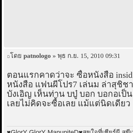
โดย
patnologo
» พุธ ก.ย. 15, 2010 09:31
ตอนแรกคาดว่าจะ ซื้อหนังสือ inside
หนังสือ แฟนผีโปร7 เล่นม ล่าสุชิช
บังเอิญ เห็นท่าน บบู๋ บอก บอกอเป
เลยไม่คิดจะซื้อเลย แม้แต่นิดเดียว
♥GlorY GlorY ManuniteD♥สุขใจที่เชียร์ผี สุขีเม