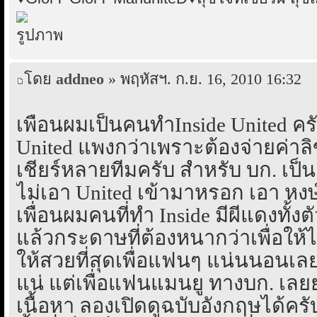
โดย
addneo
» พฤหัสฯ. ก.ย. 16, 2010 16:32
เพื่อนผมเป็นคนทำInside United คร
United แพงกว่าเพราะต้องจ่ายค่าลิข
เชียร์หลายทีมครับ สำหรับ บก. เป็
ไม่เอา United เข้ามาหรอก เอา หงษ
เพื่อนผมคนที่ทำ Inside มีผีแดงทั้ง
แล้วกระดาษที่ต้องหนากว่าเพื่อให
ให้สวยที่สุดเพื่อแฟนๆ แน่นนอนเ
แน่ แต่เพื่อแฟนแมนยู ทางบก. เลยย
เนื้อหา ลองเปิดดูฉบับอังกฤษได้ครั