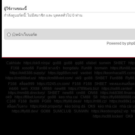
ผู้ใช้งานขณะนี้
กำลังดูบอร์ดนี้: ไม่มีสมาชิก และ บุคคลทั่วไป 0 ท่าน
หน้าเว็บบอร์ด
Powered by
php
Cakhiatv
https://ok9.ninja/
go88
go88
qq88
ufabet
sunwin
SHBET
http
F168
xoso66
Fun88 ทางเข้า
bongdalu
Fun88
bomwin
https://fun88.su
https://ok8386.supply/
https://gg88vn.net/
vaobet
https://keonhacai95.com/
https://cm88bet.us/
https://cm88viet.com/
ok9
go88
SHBET
Fun888
Fly88
F168
สล็อต999
https://3245.cn.com/
F168
F168
SHBET
ทดลองเล่นสล็อต
mb66
iwin
XX88
MB66
new88
https://789bets.biz/
https://xx88.center/
https://mm88.directory/
SHBET
new88
cm88
ON68
https://ok8386.financ
ok9
https://f8bet.luxury/
go88
keo nha cai
CM88
S8
https://fly88888888.c
C168
F168
Bet88
PG88
https://fly88.deal/
https://rr88.cz/
https://xx88k1.
สล็อตเว็บตรง
https://ok9.property/
kèo bóng đá
OK9
kèo nhà cái
nhà cái uy
https://fly88.dev/
GO88
SUMCLUB
SUNWIN
https://keobongda2.vip
ht
https://sc88.locker/
OK9