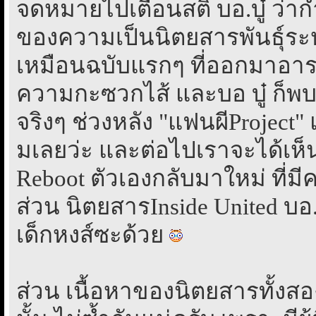
จดหมายไปเตือนสติ บอ.บู๋ ว่า
ของความเป็นนิตยสารพันธุ์ระห
เหมือนฉบับแรกๆ ที่ออกมาอาระ
ความกะซวกไส้ และบอ บู๋ ก็พบว
จริงๆ ช่วงหลัง "แฟนผีProject
มเลยว่ะ และต่อไปเราจะได้เห็น
Reboot ตัวเองกลับมาใหม่ ที่มี
ส่วน นิตยสารInside United บอ.บ
เด็กหงส์ซะด้วย
ส่วน เนื้อหาของนิตยสารทั้งส