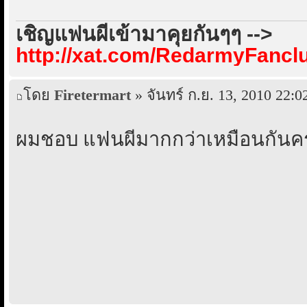
เชิญแฟนผีเข้ามาคุยกันๆๆ -->
http://xat.com/RedarmyFancl
โดย
Firetermart
» จันทร์ ก.ย. 13, 2010 22:0
ผมชอบ แฟนผีมากกว่าเหมือนกันคร