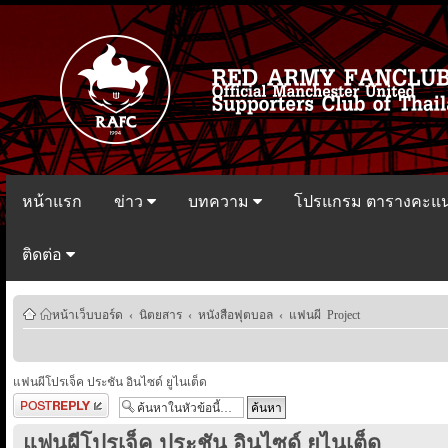
หน้าแรก
ข่าว
บทความ
โปรแกรม ตารางคะแ
ติดต่อ
หน้าเว็บบอร์ด
‹
นิตยสาร
‹
หนังสือฟุตบอล
‹
แฟนผี Project
แฟนผีโปรเจ็ค ประชัน อินไซด์ ยูไนเต็ด
ตอบกระทู้
แฟนผีโปรเจ็ค ประชัน อินไซด์ ยูไนเต็ด