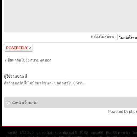
แสดงโพสต์จาก:
ตอบกระทู้
ย้อนกลับไปยัง สนามฟุตบอล
ผู้ใช้งานขณะนี้
กำลังดูบอร์ดนี้: ไม่มีสมาชิก และ บุคคลทั่วไป 0 ท่าน
หน้าเว็บบอร์ด
Powered by
php
cm88
b52club
game bài
keo nha cai 5
F168
xoso66
Fun88 ทางเข้า
bo