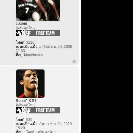
c.kong
ผู้เล่นชุดใหญ่
โพสต์:
3210
ลงทะเบียนเมื่อ:
อาทิตย์ ก.ย. 14, 2008
21:33
ที่อยู่:
Manchester
RonnY_CR7
ผู้เล่นชุดใหญ่
โพสต์:
539
ลงทะเบียนเมื่อ:
อังคาร พ.ค. 04, 2010
15:20
ที่อยู่:
~โอลด์ แทร็ฟฟอร์ด ~