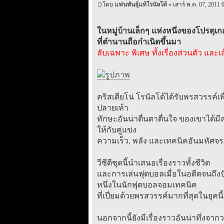
โดย
แฟนพันธุ์แท้โรนัลโด้
» เสาร์ พ.ค. 07, 2011 
ในหมู่บ้านเล็กๆ แห่งหนึ่งของโปรตุเก
ที่ตำนานถือกำเนิดขึ้นมา
ลับเฉพาะ พิเศษ ทั้งเรื่องส่วนตัว แล
คริสเตียโน่ โรนัลโด้ได้รับพรสวรรค
ปลายเท้า
ทักษะอันน่าตื่นตาตื่นใจ ของเขาได้ม
ให้กับคู่แข่ง
ความเร็ว, พลัง และเทคนิคอันมหัศจรรย
วีซีดีชุดนี้นำเสนอเรื่องราวทั้งชีวิต
และการเล่นฟุตบอลเมื่อในอดีตจนถึงปัจ
หนึ่งในนักฟุตบอลจอมเทคนิค
ที่เปี่ยมด้วยพรสวรรค์มากที่สุดในยุคนี้
นอกจากนี้ยังมีเรื่องราวอันน่าทึ่งจากว