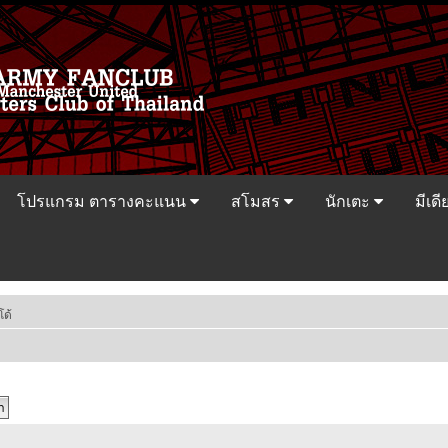
โปรแกรม ตารางคะแนน
สโมสร
นักเตะ
มีเดี
โด้