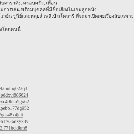
ดาราดัง, ครอบครัว, เพื่อน
เกมการเล่น พร้อมบุคคลที่มีชื่อเสียงในเกมลูกหนัง
้,เวย์น รูนี่ย์และหลุยส์ เฟลิเป้ สโคลารี่ ที่จะมาเปิดเผยเรื่องลับเฉพา
องโลกคนนี้
r925uthq023q3
v4pddxvj886624
o9xc49h2o5gx62
ogpebb177dg952
2qqs48x4jntt
3pb1fv36dxyx3v
e2j771hcjdkm8