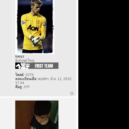
toeyz
ผู้เล่นชุดใหญ่
โพสต์:
1079
ลงทะเบียนเมื่อ:
พฤหัสฯ. มี.ค. 11, 2010
17:44
ที่อยู่:
JYP