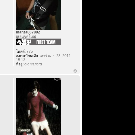
manza007892
ผู้เล่นชุดใหญ่
โพสต์:
775
ลงทะเบียนเมื่อ:
เสาร์ เม.ย. 23, 2011
15:13
ที่อยู่:
old trafford