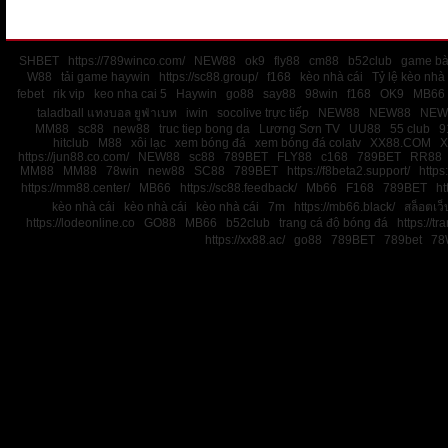
SHBET
https://789winco.com/
NEW88
ok9
fly88
cm88
b52club
game bà
W88
tải game haywin
https://sc88.group/
f168
kèo nhà cái
Tỷ lệ kèo nhà 
febet
rik vip
keo nha cai 5
Haywin
go88
say88
98win
f168
OK9
MB66
taladball แทงบอล ยูฟ่าเบท
iwin
socolive trực tiếp
NEW88
NEW88
NEW
MM88
sc88
new88
truc tiep bong da
Lương Sơn TV
UU88
55 club
9
hitclub
M88
xôi lạc
xem bóng đá
xem bóng đá colatv
XX88.COM
X
https://jun88.co.com/
NEW88
sc88
789BET
FLY88
c168
789BET
RR88
MM88
MM88
78win
new88
SC88
789BET
https://f8beta2.support/
https:
https://mm88.center/
MB66
https://sc88.feedback/
Mb66
F168
789BET
ht
kèo nhà cái
kèo nhà cái
kèo nhà cái
7m
https://mb66.black/
สล็อตเว
https://lodeonline.co
GO88
MB66
b52club
trang cá độ bóng đá
https://tr
https://xx88.ac/
go88
789BET
789bet
78