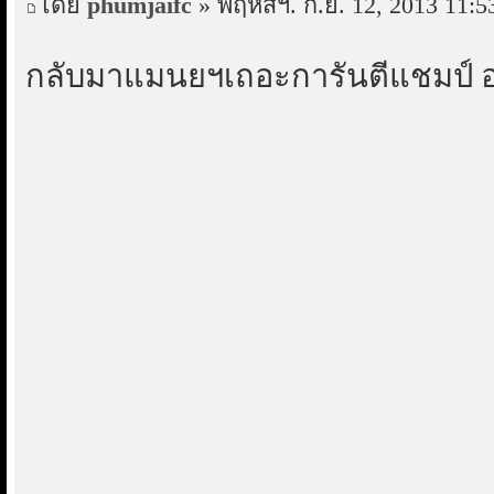
โดย
phumjaifc
» พฤหัสฯ. ก.ย. 12, 2013 11:5
กลับมาแมนยฯเถอะการันตีแชมป์ อย