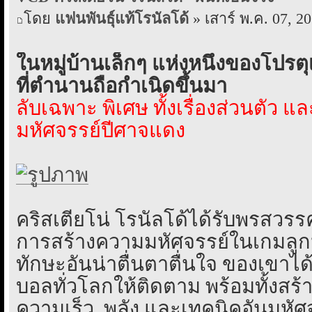
โดย
แฟนพันธุ์แท้โรนัลโด้
» เสาร์ พ.ค. 07, 2
ในหมู่บ้านเล็กๆ แห่งหนึ่งของโปรต
ที่ตำนานถือกำเนิดขึ้นมา
ลับเฉพาะ พิเศษ ทั้งเรื่องส่วนตัว 
มหัศจรรย์ปีศาจแดง
คริสเตียโน่ โรนัลโด้ได้รับพรสวร
การสร้างความมหัศจรรย์ในเกมลูก
ทักษะอันน่าตื่นตาตื่นใจ ของเขาไ
บอลทั่วโลกให้ติดตาม พร้อมทั้งสร้า
ความเร็ว, พลัง และเทคนิคอันมหัศ