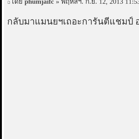
โดย
phumjaifc
» พฤหัสฯ. ก.ย. 12, 2013 11:5
กลับมาแมนยฯเถอะการันตีแชมป์ อย