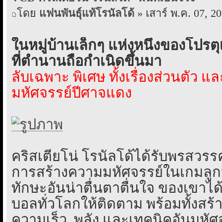
โดย
แฟนพันธุ์แท้โรนัลโด้
» เสาร์ พ.ค. 07, 2
ในหมู่บ้านเล็กๆ แห่งหนึ่งของโปรต
ที่ตำนานถือกำเนิดขึ้นมา
ลับเฉพาะ พิเศษ ทั้งเรื่องส่วนตัว 
มหัศจรรย์ปีศาจแดง
คริสเตียโน่ โรนัลโด้ได้รับพรสวร
การสร้างความมหัศจรรย์ในเกมลูก
ทักษะอันน่าตื่นตาตื่นใจ ของเขาไ
บอลทั่วโลกให้ติดตาม พร้อมทั้งสร้า
ความเร็ว, พลัง และเทคนิคอันมหัศ