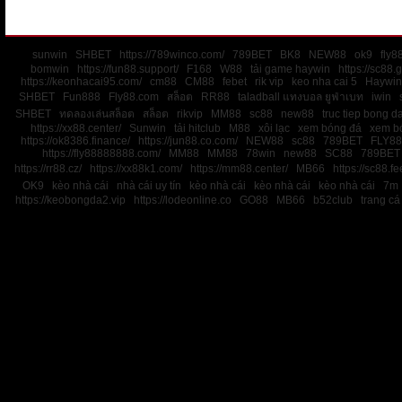
sunwin
SHBET
https://789winco.com/
789BET
BK8
NEW88
ok9
fly8
bomwin
https://fun88.support/
F168
W88
tải game haywin
https://sc88.
https://keonhacai95.com/
cm88
CM88
febet
rik vip
keo nha cai 5
Haywin
SHBET
Fun888
Fly88.com
สล็อต
RR88
taladball แทงบอล ยูฟ่าเบท
iwin
SHBET
ทดลองเล่นสล็อต
สล็อต
rikvip
MM88
sc88
new88
truc tiep bong d
https://xx88.center/
Sunwin
tải hitclub
M88
xôi lạc
xem bóng đá
xem bó
https://ok8386.finance/
https://jun88.co.com/
NEW88
sc88
789BET
FLY88
https://fly88888888.com/
MM88
MM88
78win
new88
SC88
789BET
https://rr88.cz/
https://xx88k1.com/
https://mm88.center/
MB66
https://sc88.f
OK9
kèo nhà cái
nhà cái uy tín
kèo nhà cái
kèo nhà cái
kèo nhà cái
7m
https://keobongda2.vip
https://lodeonline.co
GO88
MB66
b52club
trang cá