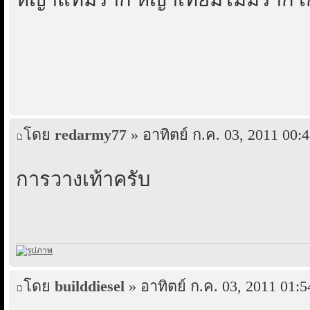
โดย
redarmy77
» อาทิตย์ ก.ค. 03, 2011 00:
การวางเท้าครับ
โดย
builddiesel
» อาทิตย์ ก.ค. 03, 2011 01:5