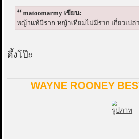
matoomarmy เขียน:
หญ้าแท้มีราก หญ้าเทียมไม่มีราก เกี่ยวเปล่
ตึ้งโป๊ะ
WAYNE ROONEY BES