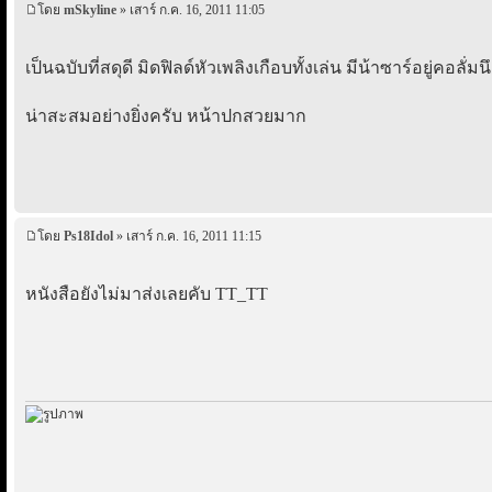
โดย
mSkyline
» เสาร์ ก.ค. 16, 2011 11:05
เป็นฉบับที่สดุดี มิดฟิลด์หัวเพลิงเกือบทั้งเล่น มีน้าซาร์อยู่คอลั่มน
น่าสะสมอย่างยิ่งครับ หน้าปกสวยมาก
โดย
Ps18Idol
» เสาร์ ก.ค. 16, 2011 11:15
หนังสือยังไม่มาส่งเลยคับ TT_TT