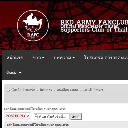
หน้าแรก
ข่าว
บทความ
โปรแกรม ตารางคะแ
ติดต่อ
หน้าเว็บบอร์ด
‹
นิตยสาร
‹
หนังสือฟุตบอล
‹
แฟนผี Project
อย่าลืมสะสมแฟนผีโปรเจ็คเล่มล่าสุดน่ะครับ
ตอบกระทู้
อย่าลืมสะสมแฟนผีโปรเจ็คเล่มล่าสุดน่ะครับ