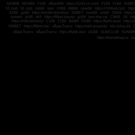
NEW88
NEW88
F168
สล็อต999
https://3245.cn.com/
F168
F168
SHBE
55 club
91 club
mb66
iwin
XX88
MB66
new88
https://789bets.biz/
http
XX88
go88
https://mm88.directory/
SHBET
new88
cm88
ON68
https:
sunwin
sc88
ok9
https://f8bet.luxury/
go88
keo nha cai
CM88
S8
htt
https://rr88.delivery/
C168
F168
Bet88
PG88
https://fly88.deal/
https://
789BET
https://f8bet.me/
สล็อตเว็บตรง
https://ok9.property/
kèo bóng đá
สล็อตเว็บตรง
สล็อตเว็บตรง
https://fly88.dev/
GO88
SUMCLUB
SUNWI
https://transitmap.io
su