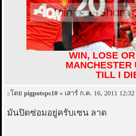
WIN, LOSE O
MANCHESTER 
TILL I DI
โดย
pigpotsps10
» เสาร์ ก.ค. 16, 2011 12:32
มันปิดซ่อมอยู่ครับเซน ลาด