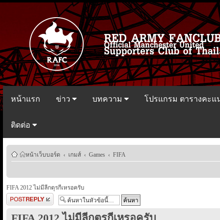
หน้าแรก
ข่าว
บทความ
โปรแกรม ตารางคะแ
ติดต่อ
หน้าเว็บบอร์ด
‹
เกมส์
‹
Games
‹
FIFA
FIFA 2012 ไม่มีลีกตุรกีเหรอครับ
ตอบกระทู้
FIFA 2012 ไม่มีลีกตุรกีเหรอครับ